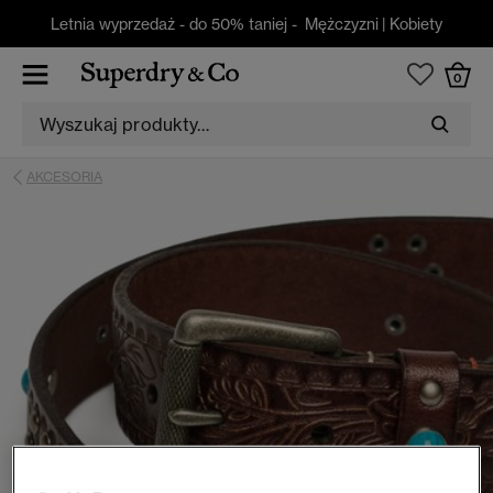
Letnia wyprzedaż - do 50% taniej -
Mężczyzni
|
Kobiety
0
AKCESORIA