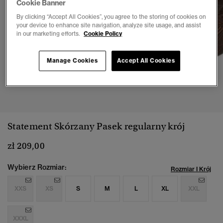
Cookie Banner
By clicking “Accept All Cookies”, you agree to the storing of cookies on
your device to enhance site navigation, analyze site usage, and assist
in our marketing efforts.
Cookie Policy
Manage Cookies
Accept All Cookies
1
2
3
4
Statement Skórzany Pasek regularny krój
zł 209,00
Wybierz Rozmiar:
Rozmiar I Krój
XXS
XS
S
M
L
XL
XXL
XXXL