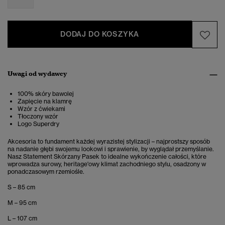
DODAJ DO KOSZYKA
Uwagi od wydawcy
100% skóry bawolej
Zapięcie na klamrę
Wzór z ćwiekami
Tłoczony wzór
Logo Superdry
Akcesoria to fundament każdej wyrazistej stylizacji – najprostszy sposób
na nadanie głębi swojemu lookowi i sprawienie, by wyglądał przemyślanie.
Nasz Statement Skórzany Pasek to idealne wykończenie całości, które
wprowadza surowy, heritage'owy klimat zachodniego stylu, osadzony w
ponadczasowym rzemiośle.
S – 85 cm
M – 95 cm
L – 107 cm