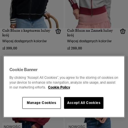
Cult Bluza z kapturem luźny
Cult Bluza na Zamek luźny
krój
krój
Więcej dostępnych kolorów
Więcej dostępnych kolorów
zł 399,00
zł 269,00
Cookie Banner
By clicking “Accept All Cookies”, you agree to the storing of cookies on
your device to enhance site navigation, analyze site usage, and assist
in our marketing efforts.
Cookie Policy
Manage Cookies
Accept All Cookies
NOWOŚC
NOWOŚC