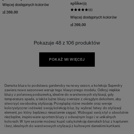
aplikacją
Więcej dostępnych kolorów
(6)
zł 269,00
Więcej dostępnych kolorów
zł 269,00
Pokazuje 48 z 106 produktów
POKAŻ MI WIĘCEJ
Damska bluza to podstawa garderoby na nowy sezon, a kolekcja Superdry
zawiera nowe sezonowe wersje tego klasycznego modelu. Odkryj miękkie
bluzy z polarową podszewką, idealne do warstwowych stylizacji, gdy
temperatura spada, a także luźne bluzy oversize z okrągłym dekoltem, aby
stworzyć swobodną stylizację. Przeglądaj różne modele oraz wersje
kolorystyczne i odśwież swoją kolekcję bluz, by wybrać łatwy do stylizacji
element, po który będziesz nieustannie sięgać. Wzbogać swój styl o absolutnie
niezbędne, inspirowane sportem bluzy z odważnym logo i w unikalnych
kolorach. W tym sezonie możesz kupić całą kolekcję damskich bluz z kapturem
i bez, idealnych do warstwowych stylizacji z kultowymi damskimi kurtkami.