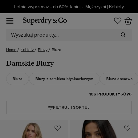
Letnia wyprzedaż - do 50% taniej -
Mężczyzni
|
Kobiety
0
Home
kobiety
Bluzy
Bluza
Damskie Bluzy
Bluza
Bluzy z zamkiem błyskawicznym
Bluza dresowa
106 PRODUKTY(-ÓW)
FILTRUJ I SORTUJ