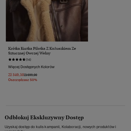
Krótka Kurtka Pilotka Z Kożuszkiem Ze
Sztucznej Owczej Wełny
(14)
Więcej Dostępnych Kolorów
Zł 349,50
Cena Obniżona Od
Do
Zł 699,00
Oszczędzasz 50%
Odblokuj Ekskluzywny Dostęp
Uzyskaj dostęp do kulis kampanii, Kolaboracji, nowych produktów i