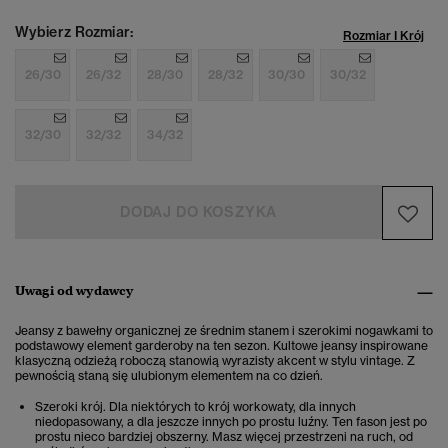
Wybierz Rozmiar:
Rozmiar I Krój
26/30
26/32
28/30
28/32
30/30
30/32
32/30
32/32
34/32
DODAJ DO KOSZYKA
Uwagi od wydawcy
Jeansy z bawełny organicznej ze średnim stanem i szerokimi nogawkami to
podstawowy element garderoby na ten sezon. Kultowe jeansy inspirowane
klasyczną odzieżą roboczą stanowią wyrazisty akcent w stylu vintage. Z
pewnością staną się ulubionym elementem na co dzień.
Szeroki krój. Dla niektórych to krój workowaty, dla innych
niedopasowany, a dla jeszcze innych po prostu luźny. Ten fason jest po
prostu nieco bardziej obszerny. Masz więcej przestrzeni na ruch, od