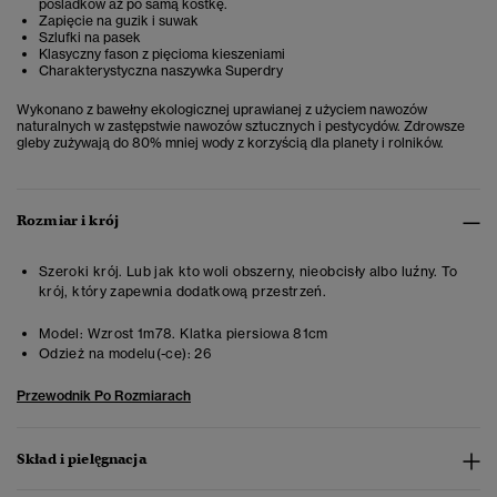
pośladków aż po samą kostkę.
Zapięcie na guzik i suwak
Szlufki na pasek
Klasyczny fason z pięcioma kieszeniami
Charakterystyczna naszywka Superdry
Wykonano z bawełny ekologicznej uprawianej z użyciem nawozów
naturalnych w zastępstwie nawozów sztucznych i pestycydów. Zdrowsze
gleby zużywają do 80% mniej wody z korzyścią dla planety i rolników.
Rozmiar i krój
Szeroki krój. Lub jak kto woli obszerny, nieobcisły albo luźny. To
krój, który zapewnia dodatkową przestrzeń.
Model:
Wzrost 1m78. Klatka piersiowa 81cm
Odzież na modelu(-ce):
26
Przewodnik Po Rozmiarach
Skład i pielęgnacja