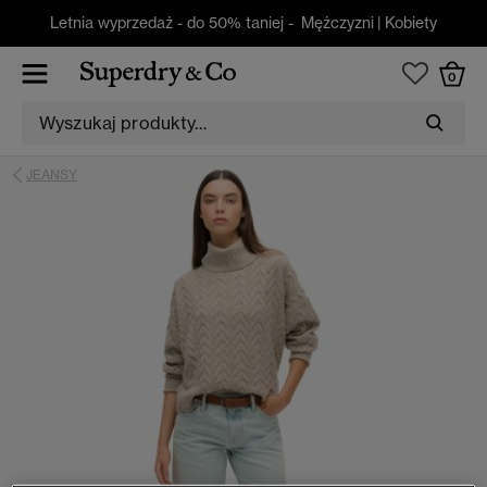
Letnia wyprzedaż - do 50% taniej -
Mężczyzni
|
Kobiety
0
JEANSY