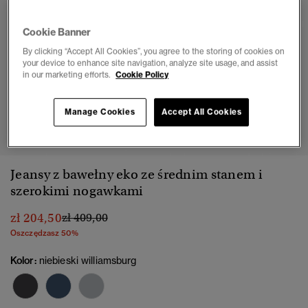
Cookie Banner
By clicking “Accept All Cookies”, you agree to the storing of cookies on
your device to enhance site navigation, analyze site usage, and assist
in our marketing efforts.
Cookie Policy
Manage Cookies
Accept All Cookies
1
2
3
4
5
6
Jeansy z bawełny eko ze średnim stanem i
szerokimi nogawkami
Cena obniżona od
do
zł 204,50
zł 409,00
Oszczędzasz 50%
Kolor:
niebieski williamsburg