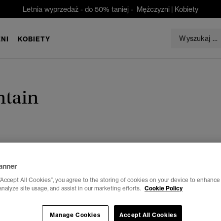
Letnia wyprzedaż - do 50% taniej -
Mężczyzni
|
Kobiety
NI
KOBIETY
tain
anner
“Accept All Cookies”, you agree to the storing of cookies on your device to enhance 
analyze site usage, and assist in our marketing efforts.
Cookie Policy
Manage Cookies
Accept All Cookies