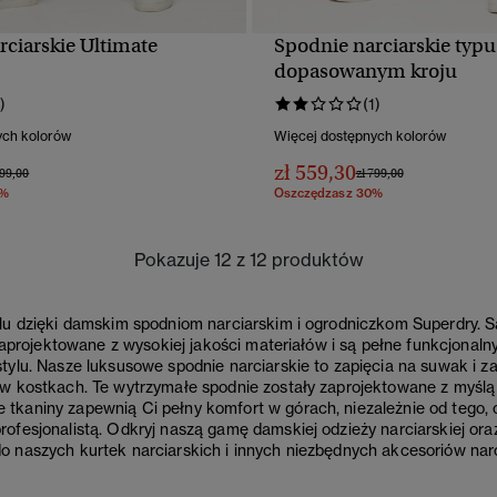
rciarskie Ultimate
Spodnie narciarskie typu 
SZYBKI PODGLĄD
SZYBKI PODGLĄ
dopasowanym kroju
)
(1)
ych kolorów
Więcej dostępnych kolorów
zł 559,30
a obniżona od
do
Cena obniżona od
do
999,00
zł 799,00
0%
Oszczędzasz 30%
Pokazuje 12 z 12 produktów
lu dzięki damskim spodniom narciarskim i ogrodniczkom Superdry. S
 zaprojektowane z wysokiej jakości materiałów i są pełne funkcjonalny
tylu. Nasze luksusowe spodnie narciarskie to zapięcia na suwak i 
w kostkach. Te wytrzymałe spodnie zostały zaprojektowane z myślą o 
tkaniny zapewnią Ci pełny komfort w górach, niezależnie od tego,
ofesjonalistą. Odkryj naszą gamę damskiej odzieży narciarskiej ora
 naszych kurtek narciarskich i innych niezbędnych akcesoriów narc