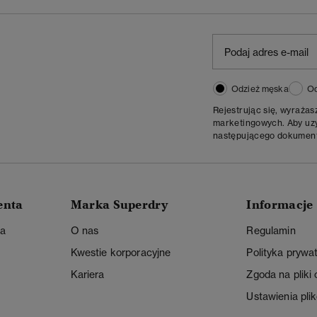
Odzież męska
Od
Rejestrując się, wyraża
marketingowych. Aby uzys
następującego dokumen
enta
Marka Superdry
Informacje
ta
O nas
Regulamin
Kwestie korporacyjne
Polityka prywa
Kariera
Zgoda na pliki
Ustawienia pli