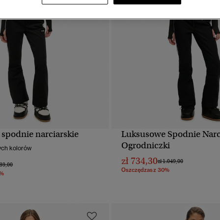
spodnie narciarskie
Luksusowe Spodnie Narc
SZYBKI PODGLĄD
SZYBKI PODGLĄ
Ogrodniczki
ych kolorów
zł 734,30
Cena obniżona od
do
zł 1.049,00
a obniżona od
do
839,00
Oszczędzasz 30%
0%