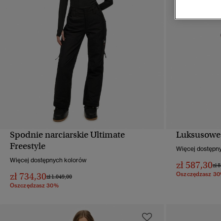
Spodnie narciarskie Ultimate
Luksusowe 
SZYBKI PODGLĄD
Freestyle
Więcej dostępn
Więcej dostępnych kolorów
zł 587,30
Cen
zł 
zł 734,30
Oszczędzasz 3
Cena obniżona od
do
zł 1.049,00
Oszczędzasz 30%