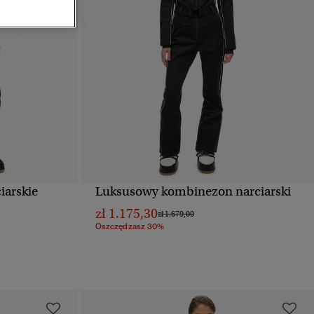
iarskie
Luksusowy kombinezon narciarski
D
SZYBKI PODGLĄD
zł 1.175,30
Cena obniżona od
do
zł 1.679,00
Oszczędzasz 30%