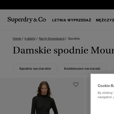
LETNIA WYPRZEDAŻ
MĘŻCZYZ
Home
kobiety
Narty Snowboard
Spodnie
Damskie spodnie Moun
Spodnie narciarskie
Kombinezon narciarski
Cookie B
By clicking 
navigation, 