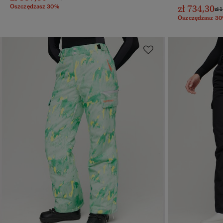
Oszczędzasz 30%
zł 734,30
Cen
zł 
Oszczędzasz 3