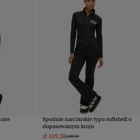
mate
Spodnie narciarskie typu softshell o
D
SZYBKI PODGLĄD
dopasowanym kroju
zł 419,50
Cena obniżona od
do
zł 839,00