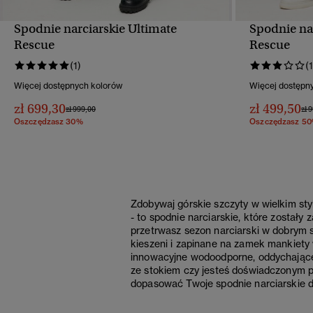
Spodnie narciarskie Ultimate
Spodnie na
SZYBKI PODGLĄD
Rescue
Rescue
(1)
(1
Więcej dostępnych kolorów
Więcej dostępn
zł 699,30
zł 499,50
Cena obniżona od
do
Cen
zł 999,00
zł 
Oszczędzasz 30%
Oszczędzasz 5
Zdobywaj górskie szczyty w wielkim sty
- to spodnie narciarskie, które zostały
przetrwasz sezon narciarski w dobrym s
kieszeni i zapinane na zamek mankiety 
innowacyjne wodoodporne, oddychające 
ze stokiem czy jesteś doświadczonym pr
dopasować Twoje spodnie narciarskie do