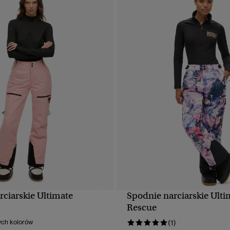
rciarskie Ultimate
Spodnie narciarskie Ulti
SZYBKI PODGLĄD
SZYBKI PODGLĄ
Rescue
ych kolorów
(1)