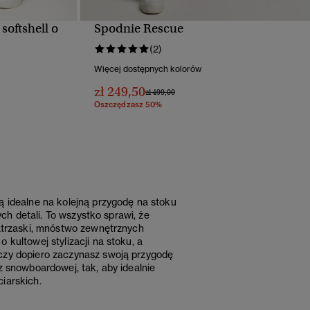
softshell o
Spodnie Rescue
D
SZYBKI PODGLĄD
(2)
Więcej dostępnych kolorów
zł 249,50
Cena obniżona od
do
zł 499,00
Oszczędzasz 50%
ą idealne na kolejną przygodę na stoku
ch detali. To wszystko sprawi, że
zatrzaski, mnóstwo zewnętrznych
kultowej stylizacji na stoku, a
 czy dopiero zaczynasz swoją przygodę
z snowboardowej, tak, aby idealnie
iarskich.