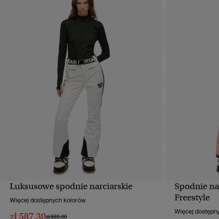
Luksusowe spodnie narciarskie
Spodnie na
SZYBKI PODGLĄD
Freestyle
Więcej dostępnych kolorów
Więcej dostępn
zł 587,30
Cena obniżona od
do
zł 839,00