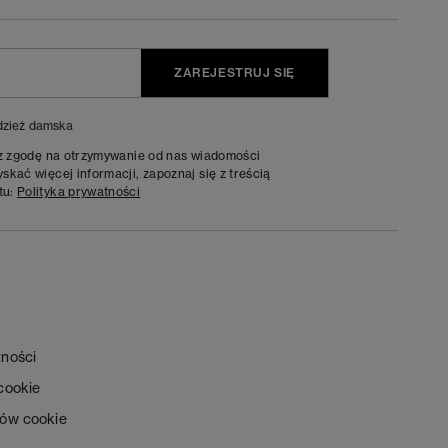
ZAREJESTRUJ SIĘ
zież damska
sz zgodę na otrzymywanie od nas wiadomości
kać więcej informacji, zapoznaj się z treścią
tu:
Polityka prywatności
tności
 cookie
ków cookie