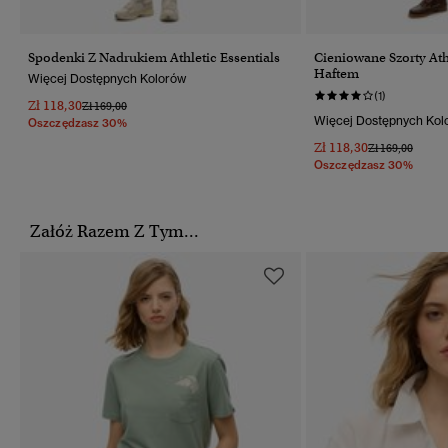
Spodenki Z Nadrukiem Athletic Essentials
Cieniowane Szorty Athl
Haftem
Więcej Dostępnych Kolorów
(1)
Zł 118,30
Cena Obniżona Od
Do
Zł 169,00
Więcej Dostępnych Kol
Oszczędzasz 30%
Zł 118,30
Cena Obniżona
Do
Zł 169,00
Oszczędzasz 30%
Załóż Razem Z Tym...