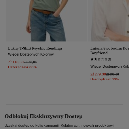
Luźny T-Shirt Psychic Readings
Lniana Swobodna Kos
Boyfriend
Więcej Dostępnych Kolorów
(1)
Zł 118,30
Cena Obniżona Od
Do
Zł 169,00
Więcej Dostępnych Kol
Oszczędzasz 30%
Zł 279,30
Cena Obniżona
Do
Zł 399,00
Oszczędzasz 30%
Odblokuj Ekskluzywny Dostęp
Uzyskaj dostęp do kulis kampanii, Kolaboracji, nowych produktów i