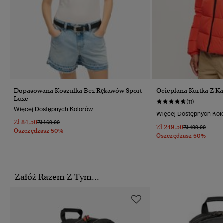
Dopasowana Koszulka Bez Rękawów Sport
Ocieplana Kurtka Z K
Luxe
(11)
Więcej Dostępnych Kolorów
Więcej Dostępnych Kol
Zł 84,50
Cena Obniżona Od
Do
Zł 169,00
Zł 249,50
Cena Obniżona
Do
Zł 499,00
Oszczędzasz 50%
Oszczędzasz 50%
Załóż Razem Z Tym...