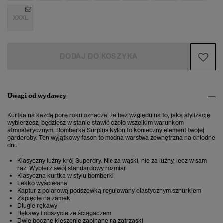
XXXL
DODAJ DO KOSZYKA
Uwagi od wydawcy
Kurtka na każdą porę roku oznacza, że bez względu na to, jaką stylizację
wybierzesz, będziesz w stanie stawić czoło wszelkim warunkom
atmosferycznym. Bomberka Surplus Nylon to konieczny element twojej
garderoby. Ten wyjątkowy fason to modna warstwa zewnętrzna na chłodne
dni.
Klasyczny luźny krój Superdry. Nie za wąski, nie za luźny, lecz w sam
raz. Wybierz swój standardowy rozmiar
Klasyczna kurtka w stylu bomberki
Lekko wyściełana
Kaptur z polarową podszewką regulowany elastycznym sznurkiem
Zapięcie na zamek
Długie rękawy
Rękawy i obszycie ze ściągaczem
Dwie boczne kieszenie zapinane na zatrzaski