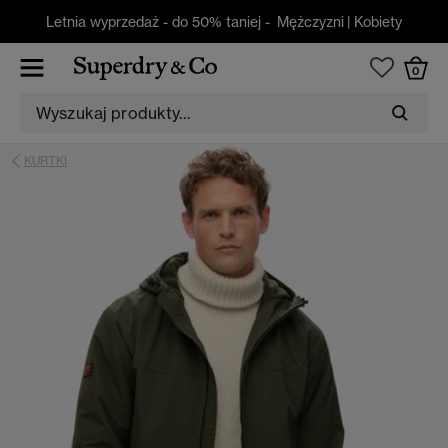
Letnia wyprzedaż - do 50% taniej -
Mężczyzni
|
Kobiety
0
KURTKI