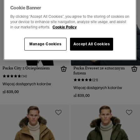
Cookie Banner
By clicking “Accept All Cookies”, you agree to the storing of cookies on
your device to enhance site navigation, analyze site usage, and assist
in our marketing efforts.
Cookie Policy
Manage Cookies
Accept All Cookies
Parka City z Ociepleniem
Parka Everest ze sztucznym
futrem
(14)
(21)
Więcej dostępnych kolorów
Więcej dostępnych kolorów
zł 839,00
zł 839,00