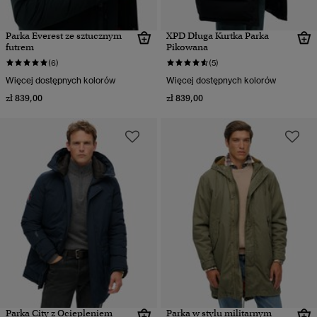
Parka Everest ze sztucznym
XPD Długa Kurtka Parka
futrem
Pikowana
(6)
(5)
Więcej dostępnych kolorów
Więcej dostępnych kolorów
zł 839,00
zł 839,00
Parka City z Ociepleniem
Parka w stylu militarnym