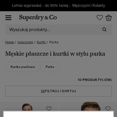
Letnia wyprzedaż - do 50% taniej -
Mężczyzni
|
Kobiety
0
Home
mezczyzni
Kurtki
Parka
Męskie płaszcze i kurtki w stylu parka
Kurtka puchowa
Parka
10 PRODUKTY(-ÓW)
FILTRUJ I SORTUJ