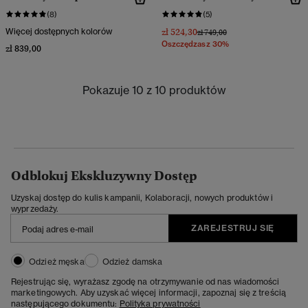
(8)
(5)
Więcej dostępnych kolorów
zł 524,30
Cena obniżona od
do
zł 749,00
Oszczędzasz 30%
zł 839,00
Pokazuje 10 z 10 produktów
Odblokuj Ekskluzywny Dostęp
Uzyskaj dostęp do kulis kampanii, Kolaboracji, nowych produktów i
wyprzedaży.
ZAREJESTRUJ SIĘ
Odzież męska
Odzież damska
Rejestrując się, wyrażasz zgodę na otrzymywanie od nas wiadomości
marketingowych. Aby uzyskać więcej informacji, zapoznaj się z treścią
następującego dokumentu:
Polityka prywatności