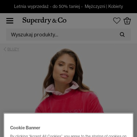
Letnia wyprzedaż - do 50% taniej -
Mężczyzni
|
Kobiety
0
BLUZY
Cookie Banner
By clicking “Accept All Cookies”, you agree to the storing of cookies on