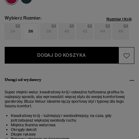
Wybierz Rozmiar:
Rozmiar I Krój
34
36
38
40
42
44
46
DODAJ DO KOSZYKA
Uwagi od wydawcy
Super miękki welur, kwadratowy krój i odważna haftowana grafika to
najlepszy sposób, aby wprowadzić więcej stylu do swojej komfortowej
garderoby. Bluza Velour idealnie łączy sportowy styl i typowy dla tego
fasonu komfort.
Kwadratowy krój – luźniejszy i swobodniejszy, na czas, gdy
potrzebujesz większej swobody ruchu
Miękka tkanina welurowa
Okrągły dekolt
Długie rękawy
Rękawy i obszycie ze ściągaczem