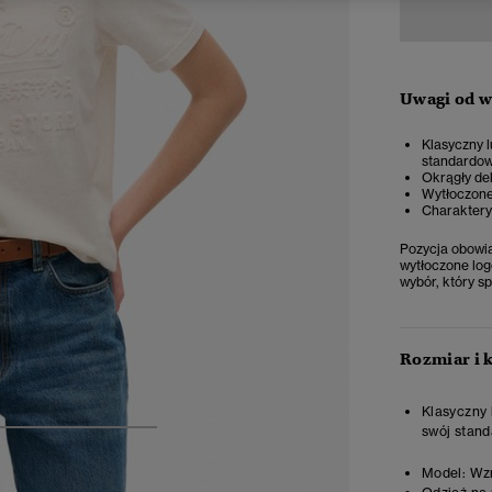
Uwagi od 
Klasyczny l
standardow
Okrągły de
Wytłoczone 
Charaktery
Pozycja obowią
wytłoczone log
wybór, który sp
Rozmiar i 
Klasyczny 
swój stand
4
5
6
7
Model:
Wzr