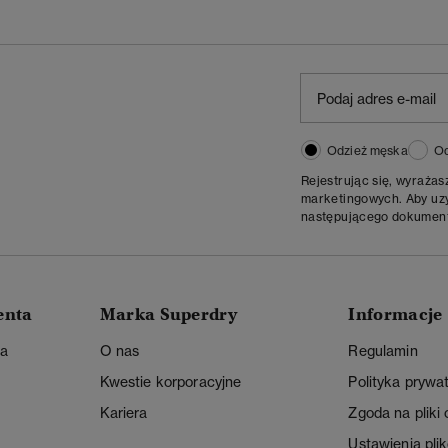
Odzież męska
Od
Rejestrując się, wyraża
marketingowych. Aby uzys
następującego dokumen
enta
Marka Superdry
Informacje
ta
O nas
Regulamin
Kwestie korporacyjne
Polityka prywa
Kariera
Zgoda na pliki
Ustawienia pli