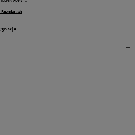
modelu(-ce):
10
o Rozmiarach
lęgnacja