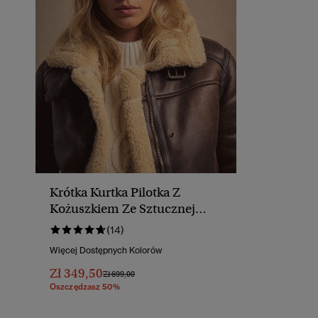
Krótka Kurtka Pilotka Z
Kożuszkiem Ze Sztucznej
Owczej Wełny
(14)
Więcej Dostępnych Kolorów
Zł 349,50
Cena Obniżona Od
Do
Zł 699,00
Oszczędzasz 50%