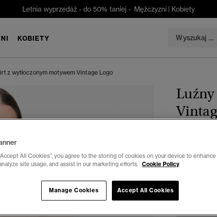
Letnia wyprzedaż - do 50% taniej -
Mężczyzni
|
Kobiety
NI
KOBIETY
hirt z wytłoczonym motywem Vintage Logo
Luźny
Vinta
zł 84,50
anner
Oszczędzasz 
“Accept All Cookies”, you agree to the storing of cookies on your device to enhance 
Wybierz Roz
analyze site usage, and assist in our marketing efforts.
Cookie Policy
34
3
Manage Cookies
Accept All Cookies