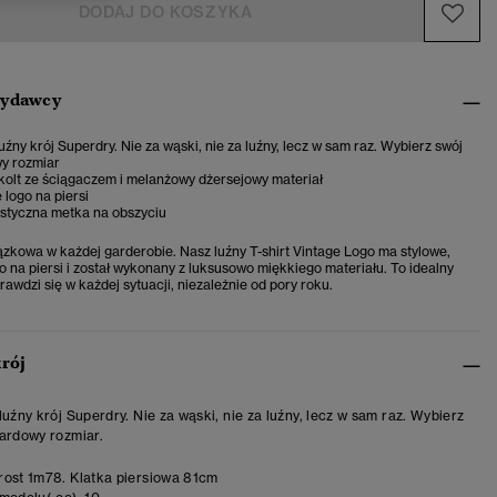
DODAJ DO KOSZYKA
wydawcy
uźny krój Superdry. Nie za wąski, nie za luźny, lecz w sam raz. Wybierz swój
y rozmiar
kolt ze ściągaczem i melanżowy dżersejowy materiał
logo na piersi
styczna metka na obszyciu
zkowa w każdej garderobie. Nasz luźny T-shirt Vintage Logo ma stylowe,
o na piersi i został wykonany z luksusowo miękkiego materiału. To idealny
rawdzi się w każdej sytuacji, niezależnie od pory roku.
krój
luźny krój Superdry. Nie za wąski, nie za luźny, lecz w sam raz. Wybierz
ardowy rozmiar.
ost 1m78. Klatka piersiowa 81cm