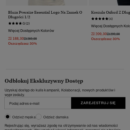
Bluza Pversize Essential Logo Na Zamek O
Koszula Oxford Z Dł
Długości 1/2
(4)
(2)
Więcej Dostępnych Kol
Więcej Dostępnych Kolorów
Zł 209,30
Cena Obniżona
Do
Zł 299,00
Zł 188,30
Cena Obniżona Od
Do
Zł 269,00
Oszczędzasz 30%
Oszczędzasz 30%
Odblokuj Ekskluzywny Dostęp
Uzyskaj dostęp do kulis kampanii, Kolaboracji, nowych produktów i
wyprzedaży.
ZAREJESTRUJ SIĘ
Odzież męska
Odzież damska
Rejestrując się, wyrażasz zgodę na otrzymywanie od nas wiadomości