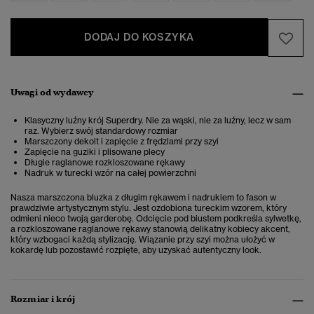
DODAJ DO KOSZYKA
Uwagi od wydawcy
Klasyczny luźny krój Superdry. Nie za wąski, nie za luźny, lecz w sam
raz. Wybierz swój standardowy rozmiar
Marszczony dekolt i zapięcie z frędzlami przy szyi
Zapięcie na guziki i plisowane plecy
Długie raglanowe rozkloszowane rękawy
Nadruk w turecki wzór na całej powierzchni
Nasza marszczona bluzka z długim rękawem i nadrukiem to fason w
prawdziwie artystycznym stylu. Jest ozdobiona tureckim wzorem, który
odmieni nieco twoją garderobę. Odcięcie pod biustem podkreśla sylwetkę,
a rozkloszowane raglanowe rękawy stanowią delikatny kobiecy akcent,
który wzbogaci każdą stylizację. Wiązanie przy szyi można ułożyć w
kokardę lub pozostawić rozpięte, aby uzyskać autentyczny look.
Rozmiar i krój