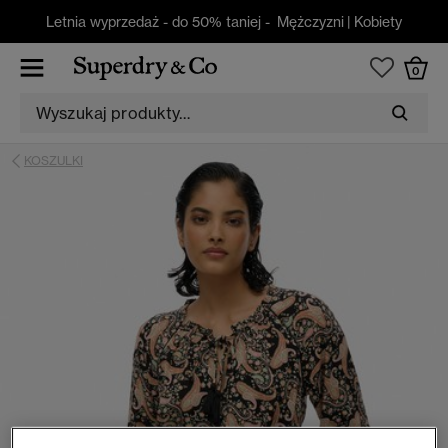
Letnia wyprzedaż - do 50% taniej -
Mężczyzni
|
Kobiety
0
KOSZULKI