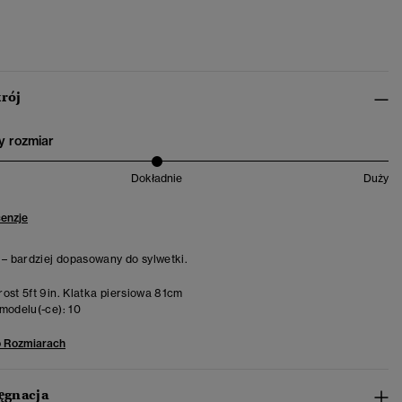
krój
 rozmiar
Dokładnie
Duży
cenzje
 – bardziej dopasowany do sylwetki.
ost 5ft 9in. Klatka piersiowa 81cm
modelu(-ce):
10
o Rozmiarach
lęgnacja