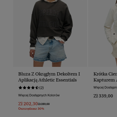
Bluza Z Okrągłym Dekoltem I
Krótka Cie
Aplikacją Athletic Essentials
Kapturem A
Z Suwakie
(2)
Więcej Dostępn
Zł 339,00
Więcej Dostępnych Kolorów
Zł 202,30
Cena Obniżona Od
Do
Zł 289,00
Oszczędzasz 30%