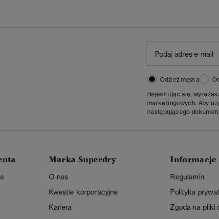
Odzież męska
Od
Rejestrując się, wyraża
marketingowych. Aby uzys
następującego dokumen
enta
Marka Superdry
Informacje
ta
O nas
Regulamin
Kwestie korporacyjne
Polityka prywa
Kariera
Zgoda na pliki