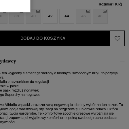
miar:
Rozmiar I Krój
6
38
40
42
44
46
48
DODAJ DO KOSZYKA
wydawcy
 – ten wygodny element garderoby o modnym, swobodnym kroju to pozycja
wa
talia ze sznurkiem do regulacji
enie w pasie
e paski wzdłuż nogawek
ogo Superdry na nogawce
we Athletic w paski z rozszerzaną nogawką
to idealny wybór na ten sezon. To
tylowa opcja warstwowej stylizacji na rozgrzewkę lub chwile relaksu, która
gaci twoją garderobę. Te komfortowe spodnie dresowe wyróżniają się
ścią i zapewnią ci wyjątkowy komfort oraz pełną swobodę ruchu podczas
ktywności.