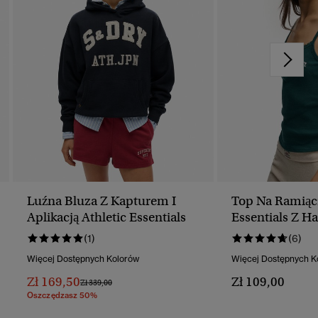
Luźna Bluza Z Kapturem I
Top Na Ramiącz
Aplikacją Athletic Essentials
Essentials Z Ha
Guzikami
(1)
(6)
Więcej Dostępnych Kolorów
Więcej Dostępnych K
Zł 169,50
Zł 109,00
Cena Obniżona Od
Do
Zł 339,00
Oszczędzasz 50%