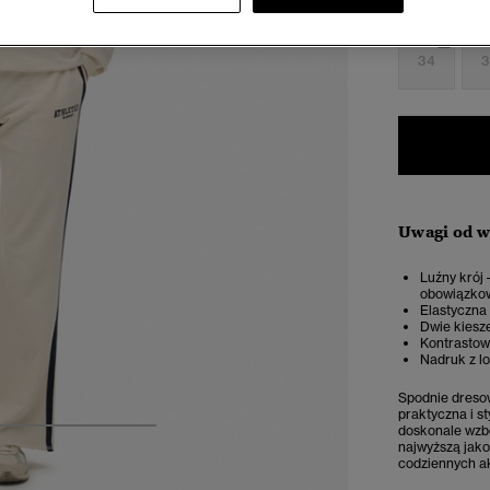
Wybierz Roz
34
3
Uwagi od 
Luźny krój
obowiązko
Elastyczna 
Dwie kiesz
Kontrastow
Nadruk z l
Spodnie dreso
praktyczna i s
doskonale wzbo
4
5
6
7
najwyższą jako
codziennych a