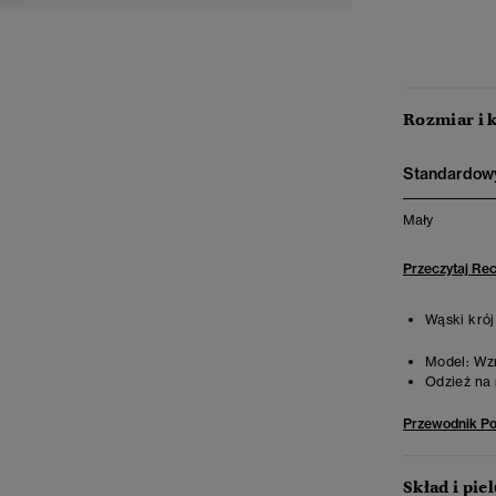
Rozmiar i 
Standardowy
Mały
Przeczytaj Re
Wąski krój
Model:
Wzr
Odzież na 
Przewodnik P
Skład i pie