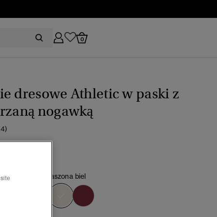
0
e dresowe Athletic w paski z
erzaną nogawką
(4)
0
Cena obniżona od
do
zł 229,00
30%
na kość / przygaszona biel
site
wybrano