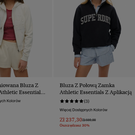
niowana Bluza Z
Bluza Z Połową Zamka
thletic Essentials
Athletic Essentials Z Aplikacją
m 1/2
ych Kolorów
(3)
Więcej Dostępnych Kolorów
Zł 237,30
Cena Obniżona Od
Do
Zł 339,00
Oszczędzasz 30%