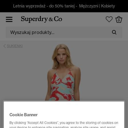
Letnia wyprzedaż - do 50% taniej -
Mężczyzni
|
Kobiety
0
SUKIENKI
Cookie Banner
By clicking “Accept All Cookies”, you agree to the storing of cookies on
your device to enhance site navigation, analyze site usage, and assist