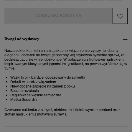
DODAJ DO KOSZYKA
Uwagi od wydawcy
Nasza sukienka midi na ramiączkach z wiązaniem przy szyi to idealny
elegancki dodatek do twojej garderoby. Jej szykowna sylwetka sprawi, że
będziesz czuć się w niej doskonale. W połączeniu z kultowym nadrukiem,
inspirowanym klasycznymi japońskimi grafikami, na pewno wyróżnisz się w
tłumie.
Wąski krój – bardziej dopasowany do sylwetki
Dekolt w serek z wiązaniem
Niewidoczne zapięcie na zamek z boku
Boczne rozcięcia
Regulowane wąskie ramiączka
Metka Superdry
Czerwona sukienka z białymi, niebieskimi i fioletowymi akcentami oraz
złotym nadrukiem z motywem żurawia