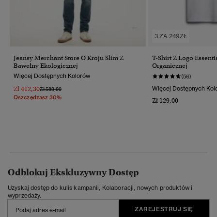
3 ZA 249ZŁ
Jeansy Merchant Store O Kroju Slim Z
T-Shirt Z Logo Essent
Bawełny Ekologicznej
Organicznej
Więcej Dostępnych Kolorów
(56)
Zł 412,30
Więcej Dostępnych Kol
Cena Obniżona Od
Do
Zł 589,00
Oszczędzasz 30%
Zł 129,00
Odblokuj Ekskluzywny Dostęp
Uzyskaj dostęp do kulis kampanii, Kolaboracji, nowych produktów i
wyprzedaży.
ZAREJESTRUJ SIĘ