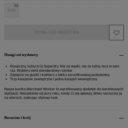
XXXL
DODAJ DO KOSZYKA
Uwagi od wydawcy
Klasyczny, luźny krój Superdry. Nie za wąski, nie za luźny, lecz w sam
raz. Wybierz swój standardowy rozmiar
Zapięcie na guziki i kołnierz z lekko szczotkowaną podszewką
Trzy kieszenie zewnętrzne i jedna kieszeń wewnętrzna
Nasza kurtka Merchant Worker to wyrafinowany dodatek do warstwowych
stylizacji. Niezależnie od pory roku, kiedy Ci się spieszy, łatwo narzucisz ją
na wierzch, zyskując stylowy look.
Rozmiar i krój