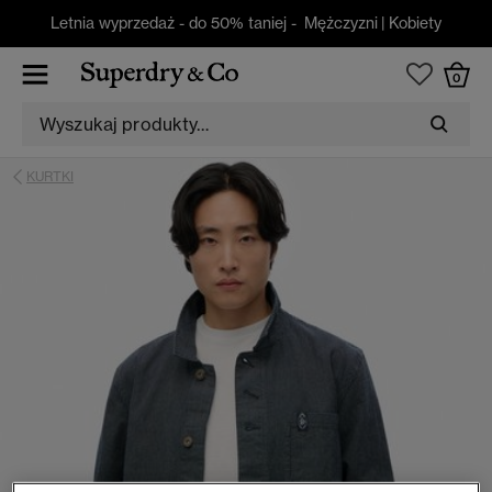
Letnia wyprzedaż - do 50% taniej -
Mężczyzni
|
Kobiety
0
KURTKI