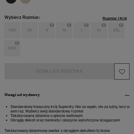
Wybierz Rozmiar:
Rozmiar I Krój
XXS
XS
S
M
L
XL
XXL
XXXL
DODAJ DO KOSZYKA
Uwagi od wydawcy
Standardowy klasyczny krój Superdry. Nie za wąski, nie za luźny, lecz w
sam raz. Wybierz swój standardowy rozmiar
Teksturowana dzianina o splocie waflowym
Okrągły dekolt oraz mankiety i obszycie wykończone ściągaczem
Teksturowany dzianinowy sweter z okrągłym dekoltem to ikona