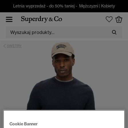
Letnia wyprzedaż - do 50% taniej -
Mężczyzni
|
Kobiety
0
SWETRY
Cookie Banner