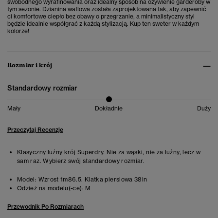
swobodnego wyrafinowania oraz idealny sposób na ożywienie garderoby w
tym sezonie. Dzianina waflowa została zaprojektowana tak, aby zapewnić
ci komfortowe ciepło bez obawy o przegrzanie, a minimalistyczny styl
będzie idealnie współgrać z każdą stylizacją. Kup ten sweter w każdym
kolorze!
Rozmiar i krój
Standardowy rozmiar
Mały
Dokładnie
Duży
Przeczytaj Recenzje
Klasyczny luźny krój Superdry. Nie za wąski, nie za luźny, lecz w
sam raz. Wybierz swój standardowy rozmiar.
Model:
Wzrost 1m86.5. Klatka piersiowa 38in
Odzież na modelu(-ce):
M
Przewodnik Po Rozmiarach