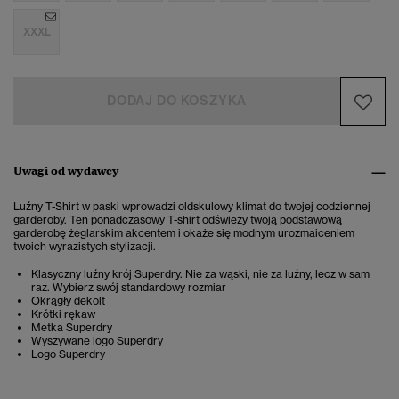
XXXL
DODAJ DO KOSZYKA
Uwagi od wydawcy
Luźny T-Shirt w paski wprowadzi oldskulowy klimat do twojej codziennej
garderoby. Ten ponadczasowy T-shirt odświeży twoją podstawową
garderobę żeglarskim akcentem i okaże się modnym urozmaiceniem
twoich wyrazistych stylizacji.
Klasyczny luźny krój Superdry. Nie za wąski, nie za luźny, lecz w sam
raz. Wybierz swój standardowy rozmiar
Okrągły dekolt
Krótki rękaw
Metka Superdry
Wyszywane logo Superdry
Logo Superdry