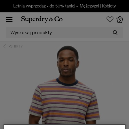
Letnia wyprzedaż - do 50% taniej -
Mężczyzni
|
Kobiety
0
T-SHIRTY