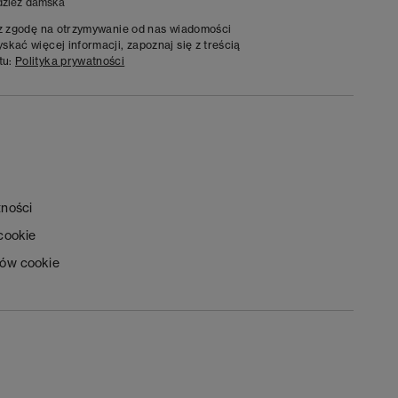
zież damska
sz zgodę na otrzymywanie od nas wiadomości
kać więcej informacji, zapoznaj się z treścią
tu:
Polityka prywatności
tności
 cookie
ków cookie