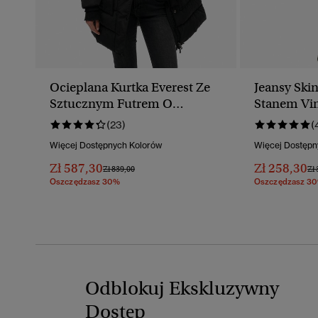
Ocieplana Kurtka Everest Ze
Jeansy Ski
Sztucznym Futrem O
Stanem Vin
Średniej Długości
Ekologiczn
(23)
(
Więcej Dostępnych Kolorów
Więcej Dostępn
Zł 587,30
Zł 258,30
Cena Obniżona Od
Do
Ce
Zł 839,00
Zł 
Oszczędzasz 30%
Oszczędzasz 3
Odblokuj Ekskluzywny
Dostęp