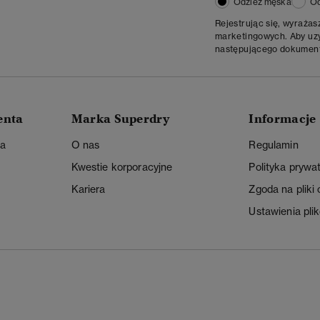
Odzież męska
Od
Rejestrując się, wyraża
marketingowych. Aby uzys
następującego dokumen
enta
Marka Superdry
Informacje
ta
O nas
Regulamin
Kwestie korporacyjne
Polityka prywa
Kariera
Zgoda na pliki
Ustawienia pli