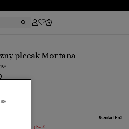
0
czny plecak Montana
(10)
0
y
wybrano
site
miar:
Rozmiar I Krój
ynowy:
Pozostało tylko 2