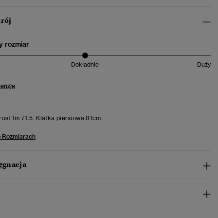
krój
 rozmiar
Dokładnie
Duży
cenzje
ost 1m 71.5. Klatka piersiowa 81cm
o Rozmiarach
lęgnacja