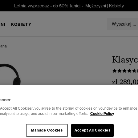
Letnia wyprzedaż - do 50% taniej -
Mężczyzni
|
Kobiety
NI
KOBIETY
tana
Klasy
zł 289,0
Kolor:
czarn
anner
“Accept All Cookies”, you agree to the storing of cookies on your device to enhance 
analyze site usage, and assist in our marketing efforts.
Cookie Policy
Wybierz Roz
Manage Cookies
Accept All Cookies
Stan magaz