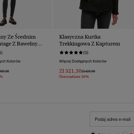
nny Ze Średnim
Klasyczna Kurtka
tage Z Bawełny
Trekkingowa Z Kapturem
ej
4)
(5)
ych Kolorów
Więcej Dostępnych Kolorów
Zł 321,30
na Obniżona Od
Do
Cena Obniżona Od
Do
369,00
Zł 459,00
0%
Oszczędzasz 30%