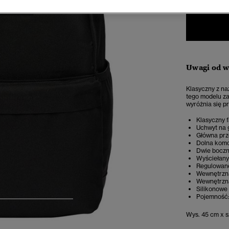
Uwagi od 
Klasyczny z na
tego modelu z
wyróżnia się pr
Klasyczny 
Uchwyt na 
Główna prz
Dolna kom
Dwie boczn
Wyściełany 
Regulowane
Wewnętrzna
Wewnętrzna
Silikonowe
Pojemność: 
4
5
6
7
Wys. 45 cm x sz