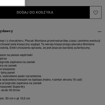
DODAJ DO KOSZYKA
wydawcy
zwy i z charakteru.
Plecak Montana przetrwał próbę czasu i pomimo ewolucji
achował swój klasyczny wygląd. Ta wersja klasycznego plecaka Montana
ostotą. Efekt znoszenia sprawia, że jest jeszcze bardziej autentyczny.
fason na piesze wędrówki
górze
egroda zapinana na zamek
ora na zamek
e kieszenie
tylny panel
, wyściełane paski naramienne
 wyściełana kieszeń na laptopa (maks. rozmiar ekranu 15 cali)
 przegroda zapinana na zamek
 naszywki Superdry
około 18 litrów
er. 30 cm x gł. 13,5 cm