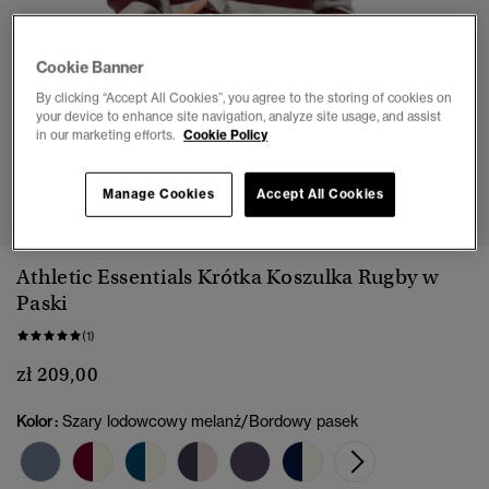
Cookie Banner
By clicking “Accept All Cookies”, you agree to the storing of cookies on
your device to enhance site navigation, analyze site usage, and assist
in our marketing efforts.
Cookie Policy
1
2
3
4
5
Manage Cookies
Accept All Cookies
Athletic Essentials Krótka Koszulka Rugby w
Paski
(1)
zł 209,00
Kolor:
Szary lodowcowy melanż/Bordowy pasek
wybra