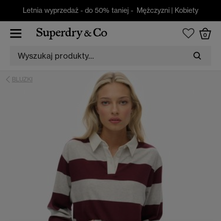
Letnia wyprzedaż - do 50% taniej -
Mężczyzni
|
Kobiety
0
BLUZKI