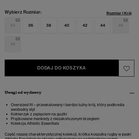
Wybierz Rozmiar:
Rozmiar I Krój
34
36
38
40
42
44
46
48
DODAJ DO KOSZYKA
Uwagi od wydawcy
Oversized fit – przeskalowany i bardzo luźny krój, który podkreśla
swobodny styl
Kołnierzyk z zapięciem na guziki
Prążkowane mankiety z niezakończonym brzegiem
Kolekcja Athletic Essentials
Część naszej charakterystycznej kolekcji, krótka koszulka rugby w paski
Athletic Essentials to idealne odświeżenie na nadchodzący sezon.