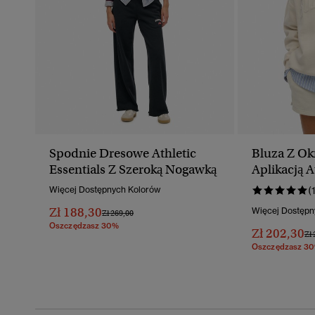
Spodnie Dresowe Athletic
Bluza Z Ok
Essentials Z Szeroką Nogawką
Aplikacją A
Więcej Dostępnych Kolorów
(
Zł 188,30
Więcej Dostępn
Cena Obniżona Od
Do
Zł 269,00
Oszczędzasz 30%
Zł 202,30
Ce
Zł 
Oszczędzasz 3