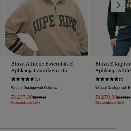
Bluza Athletic Essentials Z
Bluza Z Kaptu
Aplikacją I Zamkiem Do
Aplikacją Athle
Połowy
(3)
(1)
Więcej Dostępnych Kolorów
Więcej Dostępnych K
Zł 237,30
Zł 279,30
Cena Obniżona Od
Do
Cena Ob
Zł 339,00
Zł 399,00
Oszczędzasz 30%
Oszczędzasz 30%