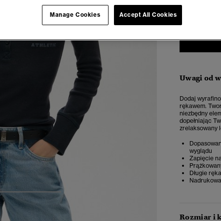
34-36
38
Manage Cookies
Accept All Cookies
Uwagi od 
Dodaj wyrafino
rękawem. Tworz
niezbędny elem
dopełniając Tw
zrelaksowany l
Dopasowany 
wyglądu
Zapięcie na
Prążkowany
Długie ręk
Nadrukowa
4
5
6
Rozmiar i 