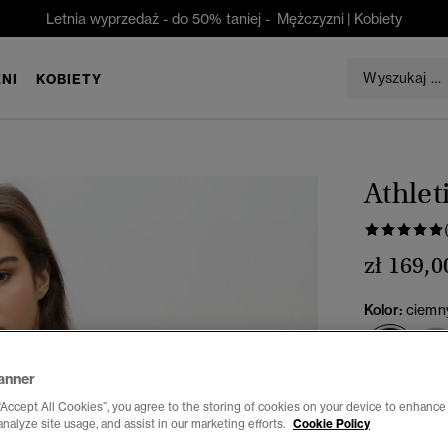
Letnia wyprzedaż - do 50% taniej -
Mężczyzni
|
Kobiety
NI
KOBIETY
Athlet
zł 169,0
Kolor:
ciemn
wyb
anner
Wybierz Roz
“Accept All Cookies”, you agree to the storing of cookies on your device to enhance 
analyze site usage, and assist in our marketing efforts.
Cookie Policy