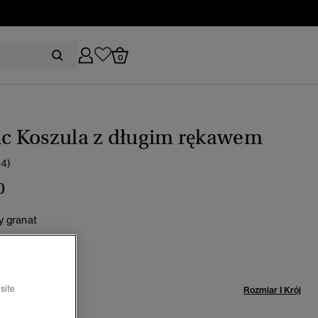
0
ic Koszula z długim rękawem
(4)
0
y granat
rano
miar:
site
Rozmiar I Krój