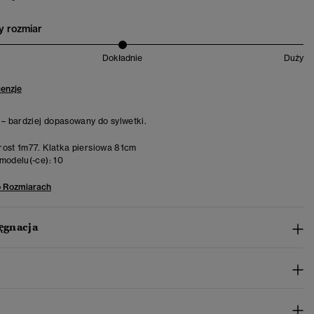
 rozmiar
Dokładnie
Duży
cenzje
 – bardziej dopasowany do sylwetki.
ost 1m77. Klatka piersiowa 81cm
modelu(-ce):
10
o Rozmiarach
lęgnacja