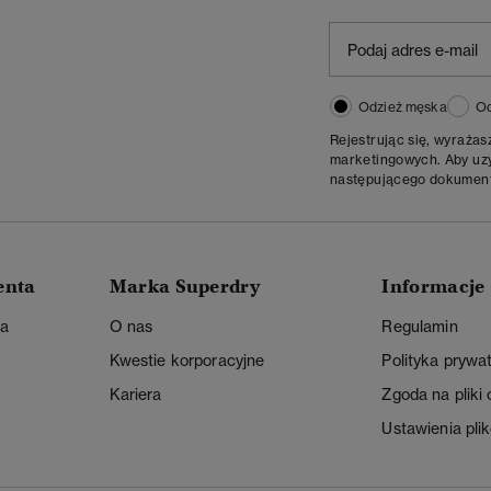
Odzież męska
Od
Rejestrując się, wyraża
marketingowych. Aby uzys
następującego dokumen
enta
Marka Superdry
Informacje
ta
O nas
Regulamin
Kwestie korporacyjne
Polityka prywa
Kariera
Zgoda na pliki
Ustawienia pli