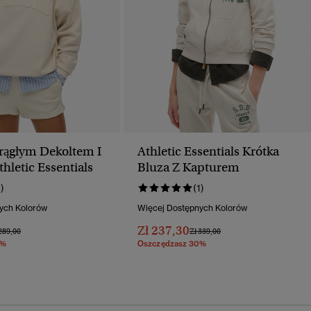
rągłym Dekoltem I
Athletic Essentials Krótka
thletic Essentials
Bluza Z Kapturem
1)
(1)
ych Kolorów
Więcej Dostępnych Kolorów
Zł 237,30
na Obniżona Od
Do
Cena Obniżona Od
Do
289,00
Zł 339,00
0%
Oszczędzasz 30%