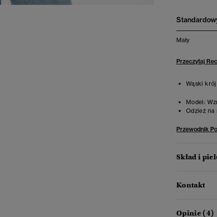
Standardowy
Mały
Przeczytaj Re
Wąski krój
Model:
Wzr
Odzież na 
Przewodnik P
Skład i pie
Kontakt
Opinie (4)