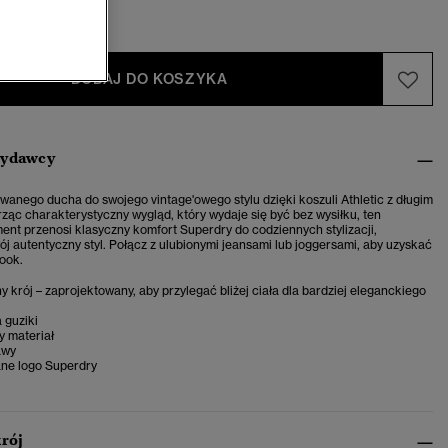
-40
42-44
DODAJ DO KOSZYKA
wydawcy
wanego ducha do swojego vintage'owego stylu dzięki koszuli Athletic z długim
ąc charakterystyczny wygląd, który wydaje się być bez wysiłku, ten
ent przenosi klasyczny komfort Superdry do codziennych stylizacji,
ój autentyczny styl. Połącz z ulubionymi jeansami lub joggersami, aby uzyskać
ook.
krój – zaprojektowany, aby przylegać bliżej ciała dla bardziej eleganckiego
 guziki
 materiał
awy
ne logo Superdry
krój