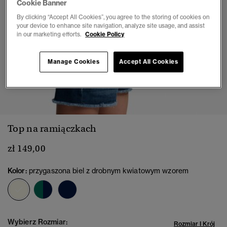
Cookie Banner
By clicking “Accept All Cookies”, you agree to the storing of cookies on
your device to enhance site navigation, analyze site usage, and assist
in our marketing efforts.
Cookie Policy
Manage Cookies
Accept All Cookies
1
2
3
4
5
6
7
Top na ramiączkach
zł 149,00
Kolor:
przygaszona biel z drobnym kwiatowym wzorem
wybrano
Wybierz Rozmiar:
Rozmiar I Krój