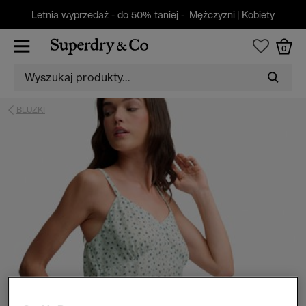
Letnia wyprzedaż - do 50% taniej -
Mężczyzni
|
Kobiety
0
BLUZKI