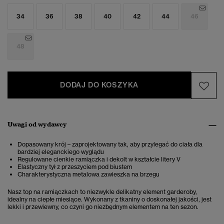
34
36
38
40
42
44
46
48
DODAJ DO KOSZYKA
Uwagi od wydawcy
Dopasowany krój – zaprojektowany tak, aby przylegać do ciała dla
bardziej eleganckiego wyglądu
Regulowane cienkie ramiączka i dekolt w kształcie litery V
Elastyczny tył z przeszyciem pod biustem
Charakterystyczna metalowa zawieszka na brzegu
Nasz top na ramiączkach to niezwykle delikatny element garderoby,
idealny na ciepłe miesiące. Wykonany z tkaniny o doskonałej jakości, jest
lekki i przewiewny, co czyni go niezbędnym elementem na ten sezon.