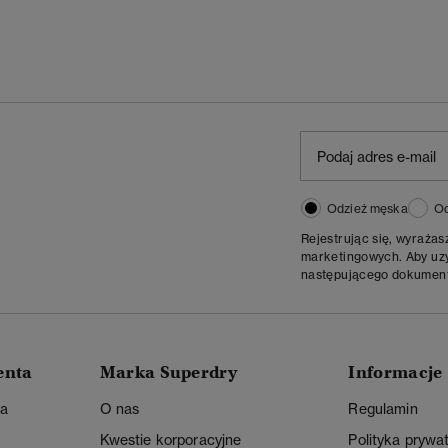
Odzież męska
Od
Rejestrując się, wyraża
marketingowych. Aby uzys
następującego dokumen
enta
Marka Superdry
Informacje
ta
O nas
Regulamin
Kwestie korporacyjne
Polityka prywa