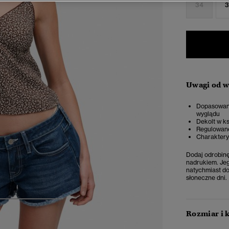
34
3
Uwagi od 
Dopasowany 
wyglądu
Dekolt w ks
Regulowan
Charaktery
Dodaj odrobinę
nadrukiem. Jeg
natychmiast do
słoneczne dni.
4
5
6
Rozmiar i 