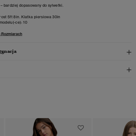
 – bardziej dopasowany do sylwetki.
ost 5ft 8in. Klatka piersiowa 30in
modelu(-ce):
10
o Rozmiarach
lęgnacja