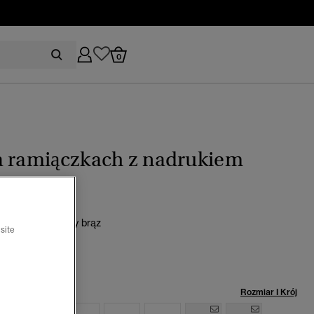
0
a ramiączkach z nadrukiem
0
Roses kasztanowy brąz
site
rano
miar:
Rozmiar I Krój