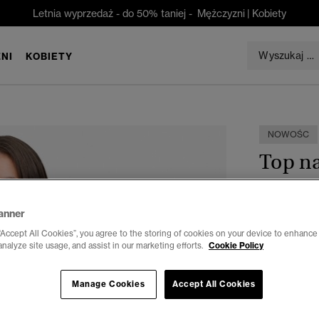
Letnia wyprzedaż - do 50% taniej -
Mężczyzni
|
Kobiety
NI
KOBIETY
NOWOŚC
Top n
zł 149,0
anner
Kolor:
Mini 
“Accept All Cookies”, you agree to the storing of cookies on your device to enhance 
wyb
analyze site usage, and assist in our marketing efforts.
Cookie Policy
Manage Cookies
Accept All Cookies
Wybierz Roz