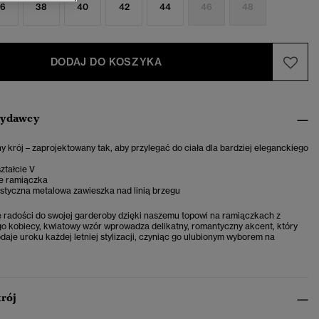
6
38
40
42
44
46
48
DODAJ DO KOSZYKA
wydawcy
krój – zaprojektowany tak, aby przylegać do ciała dla bardziej eleganckiego
ztałcie V
e ramiączka
styczna metalowa zawieszka nad linią brzegu
 radości do swojej garderoby dzięki naszemu topowi na ramiączkach z
o kobiecy, kwiatowy wzór wprowadza delikatny, romantyczny akcent, który
daje uroku każdej letniej stylizacji, czyniąc go ulubionym wyborem na
krój