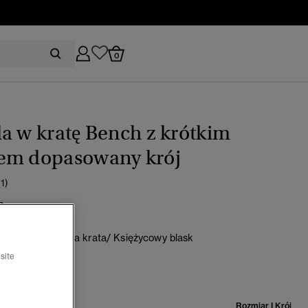
0
a w kratę Bench z krótkim
em dopasowany krój
(1)
0
ska melancholijna krata/ Księżycowy blask
rano
site
miar:
Rozmiar I Krój