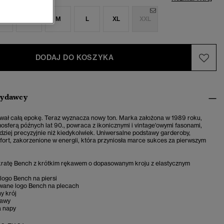
S
S
M
L
XL
XXL
DODAJ DO KOSZYKA
wydawcy
wał całą epokę. Teraz wyznacza nowy ton. Marka założona w 1989 roku,
sferą późnych lat 90., powraca z ikonicznymi i vintage'owymi fasonami,
dziej precyzyjnie niż kiedykolwiek. Uniwersalne podstawy garderoby,
ort, zakorzenione w energii, która przyniosła marce sukces za pierwszym
kratę Bench z krótkim rękawem o dopasowanym kroju z elastycznym
logo Bench na piersi
wane logo Bench na plecach
y krój
kawy
a napy