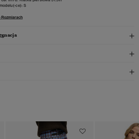
modelu(-ce):
S
o Rozmiarach
lęgnacja