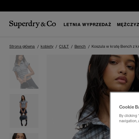
LETNIA WYPRZEDAŻ
MĘŻCZYZ
Strona główna
kobiety
CULT
Bench
Koszula w kratę Bench z 
Cookie B
By clicking 
navigation, 