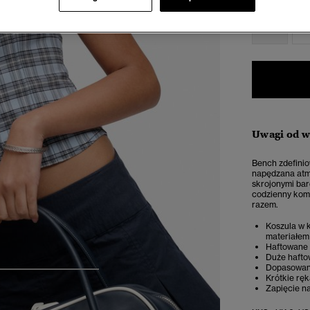
XXS
X
Uwagi od 
Bench zdefinio
napędzana atmo
skrojonymi bar
codzienny komf
razem.
Koszula w 
materiałem
Haftowane 
Duże hafto
Dopasowan
4
5
6
7
Krótkie rę
Zapięcie n