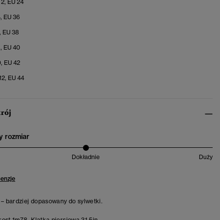
 2, EU 24
4, EU 36
, EU 38
8, EU 40
0, EU 42
12, EU 44
krój
 rozmiar
Dokładnie
Duży
cenzje
 – bardziej dopasowany do sylwetki.
ost 1m78. Klatka piersiowa 31.5in