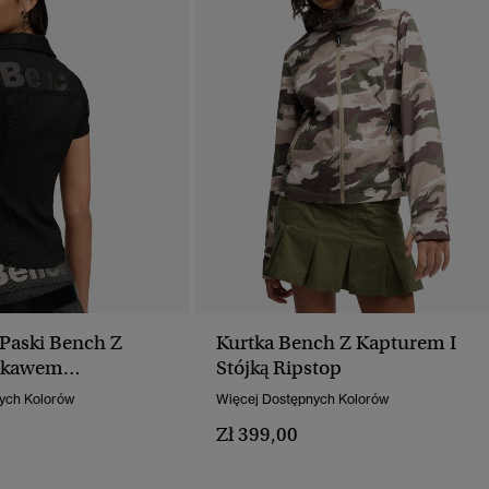
Paski Bench Z
Kurtka Bench Z Kapturem I
ękawem
Stójką Ripstop
y Krój
ych Kolorów
Więcej Dostępnych Kolorów
Zł 399,00