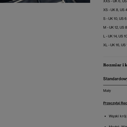
XXS - UK 6, US
XS - UK 8, US 
S - UK 10, US 6
M - UK 12, US 
L - UK 14, US 1
XL - UK 16, US 
Rozmiar i 
Standardowy
Mały
Przeczytaj Re
Wąski krój
Model:
Wzr