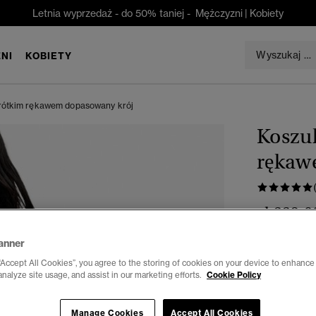
Letnia wyprzedaż - do 50% taniej -
Mężczyzni
|
Kobiety
NI
KOBIETY
krótkim rękawem dopasowany krój
Koszul
rękaw
zł 229,0
anner
Kolor:
Niebie
wyb
“Accept All Cookies”, you agree to the storing of cookies on your device to enhance 
analyze site usage, and assist in our marketing efforts.
Cookie Policy
Wybierz Roz
Manage Cookies
Accept All Cookies