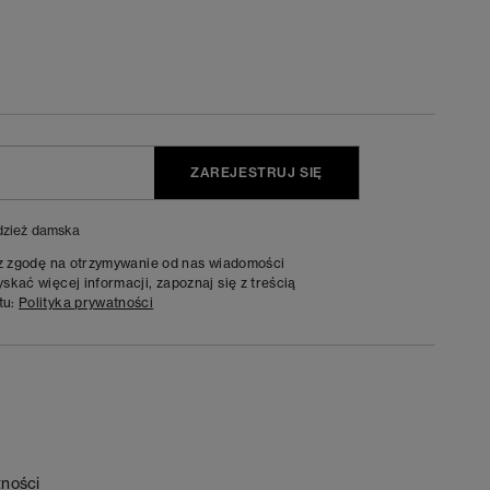
ZAREJESTRUJ SIĘ
zież damska
sz zgodę na otrzymywanie od nas wiadomości
kać więcej informacji, zapoznaj się z treścią
tu:
Polityka prywatności
tności