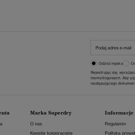
Odzież męska
Od
Rejestrując się, wyraża
marketingowych. Aby uzys
następującego dokumen
enta
Marka Superdry
Informacje
ta
O nas
Regulamin
Kwestie korporacyjne
Polityka prywa