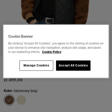
Cookie Banner
1
2
3
4
5
6
7
By clicking “Accept All Cookies”, you agree to the storing of cookies on
your device to enhance site navigation, analyze site usage, and assist
in our marketing efforts.
Cookie Policy
Kurtka hybrydowa Workwear z polarem Sherpa
Manage Cookies
Accept All Cookies
(8)
zł 499,00
Kolor:
bizonowy brąz
wybrano