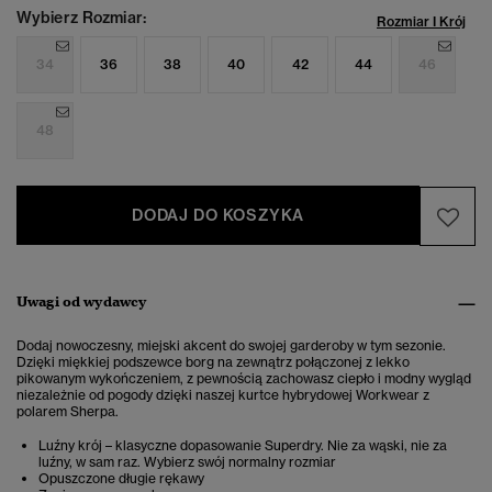
Wybierz Rozmiar:
Rozmiar I Krój
34
36
38
40
42
44
46
48
DODAJ DO KOSZYKA
Uwagi od wydawcy
Dodaj nowoczesny, miejski akcent do swojej garderoby w tym sezonie.
Dzięki miękkiej podszewce borg na zewnątrz połączonej z lekko
pikowanym wykończeniem, z pewnością zachowasz ciepło i modny wygląd
niezależnie od pogody dzięki naszej kurtce hybrydowej Workwear z
polarem Sherpa.
Luźny krój – klasyczne dopasowanie Superdry. Nie za wąski, nie za
luźny, w sam raz. Wybierz swój normalny rozmiar
Opuszczone długie rękawy