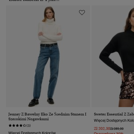
Jeansy Z Bawełny Eko Ze Średnim Stanem I
Sweter Essential Z 
Szerokimi Nogawkami
Więcej Dostępnych Kol
(3)
Zł 202,30
Cena Obniżona
Do
Zł 289,00
Więcej Dostępnych Kolorów
Oszczędzasz 30%