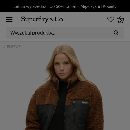
Letnia wyprzedaż - do 50% taniej -
Mężczyzni
|
Kobiety
0
FLEECE