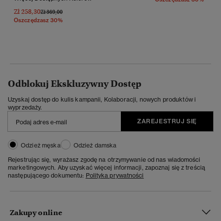
Zł 258,30
Cena Obniżona Od
Do
Zł 369,00
Oszczędzasz 30%
Odblokuj Ekskluzywny Dostęp
Uzyskaj dostęp do kulis kampanii, Kolaboracji, nowych produktów i
wyprzedaży.
ZAREJESTRUJ SIĘ
Odzież męska
Odzież damska
Rejestrując się, wyrażasz zgodę na otrzymywanie od nas wiadomości
marketingowych. Aby uzyskać więcej informacji, zapoznaj się z treścią
następującego dokumentu:
Polityka prywatności
Zakupy online