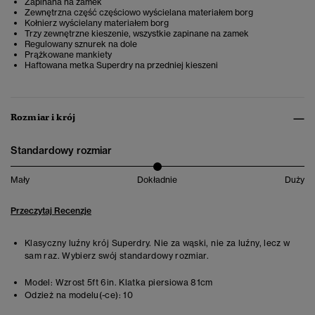
Zapinana na zamek
Zewnętrzna część częściowo wyścielana materiałem borg
Kołnierz wyścielany materiałem borg
Trzy zewnętrzne kieszenie, wszystkie zapinane na zamek
Regulowany sznurek na dole
Prążkowane mankiety
Haftowana metka Superdry na przedniej kieszeni
Rozmiar i krój
Standardowy rozmiar
Mały
Dokładnie
Duży
Przeczytaj Recenzje
Klasyczny luźny krój Superdry. Nie za wąski, nie za luźny, lecz w
sam raz. Wybierz swój standardowy rozmiar.
Model:
Wzrost 5ft 6in. Klatka piersiowa 81cm
Odzież na modelu(-ce):
10