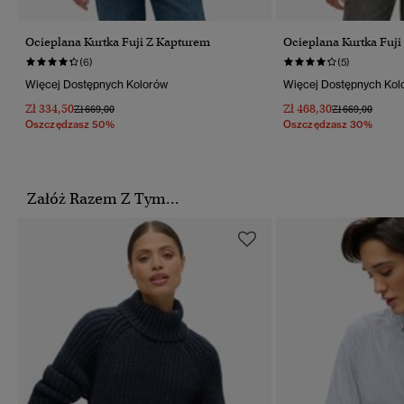
Ocieplana Kurtka Fuji Z Kapturem
Ocieplana Kurtka Fuj
(6)
(5)
Więcej Dostępnych Kolorów
Więcej Dostępnych Kol
Zł 334,50
Zł 468,30
Cena Obniżona Od
Do
Cena Obniżona
Do
Zł 669,00
Zł 669,00
Oszczędzasz 50%
Oszczędzasz 30%
Załóż Razem Z Tym...