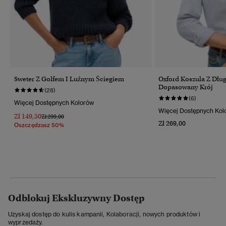
Sweter Z Golfem I Luźnym Ściegiem
Oxford Koszula Z Dł
Dopasowany Krój
(28)
(6)
Więcej Dostępnych Kolorów
Więcej Dostępnych Kol
Zł 149,50
Cena Obniżona Od
Do
Zł 299,00
Zł 269,00
Oszczędzasz 50%
Odblokuj Ekskluzywny Dostęp
Uzyskaj dostęp do kulis kampanii, Kolaboracji, nowych produktów i
wyprzedaży.