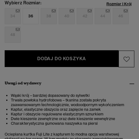
Wybierz Rozmiar:
Rozmiar I Krój
34
36
38
40
42
44
46
48
DODAJ DO KOSZYKA
Uwagi od wydawcy
Wąski krój – bardziej dopasowany do sylwetki
Trwała powłoka hydrofobowa – tkanina została pokryta
zaawansowanym technologicznie, wodoodpornym wykończeniem
Kaptur, elastyczne obszycia oraz zapięcie na zamek
Kaptur i obszycie regulowane elastycznym sznurkiem
Dwie kieszenie zewnętrzne oraz dwie kieszenie wewnętrzne
Charakterystyczna gumowana naszywka na piersi
Ocieplana kurtka Fuji Lite z kapturem to modna opcja warstwowej
stylizacji na ten sezon. W tym modelu ze starannie zaprojektowanym,