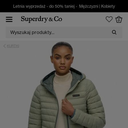
Letnia wyprzedaż - do 50% taniej -
Mężczyzni
|
Kobiety
0
KURTKI