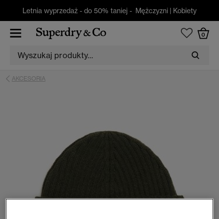
Letnia wyprzedaż - do 50% taniej -
Mężczyzni
|
Kobiety
0
AKCESORIA