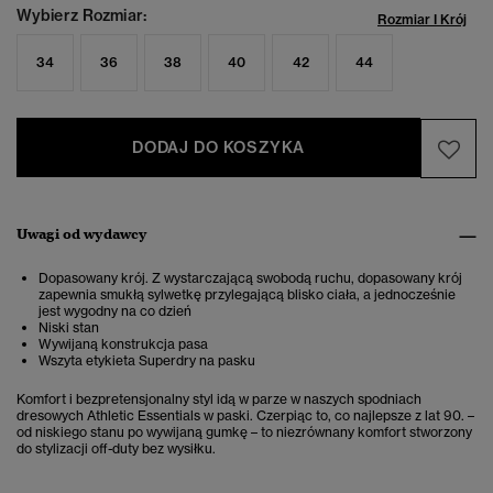
Wybierz Rozmiar:
Rozmiar I Krój
34
36
38
40
42
44
DODAJ DO KOSZYKA
Uwagi od wydawcy
Dopasowany krój. Z wystarczającą swobodą ruchu, dopasowany krój
zapewnia smukłą sylwetkę przylegającą blisko ciała, a jednocześnie
jest wygodny na co dzień
Niski stan
Wywijaną konstrukcja pasa
Wszyta etykieta Superdry na pasku
Komfort i bezpretensjonalny styl idą w parze w naszych spodniach
dresowych Athletic Essentials w paski. Czerpiąc to, co najlepsze z lat 90. –
od niskiego stanu po wywijaną gumkę – to niezrównany komfort stworzony
do stylizacji off-duty bez wysiłku.