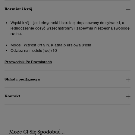
Rozmiar i krój
Wąski krój – jest elegancki i bardziej dopasowany do sylwetki, a
jednocześnie dosyć wszechstronny i zapewnia niezbędną swobodę
ruchu.
Model:
Wzrost 5ft 9in. Klatka piersiowa 81cm
Odzież na modelu(-ce):
10
Przewodnik Po Rozmiarach
Skład i pielęgnacja
Kontakt
Może Ci Się Spodobać...