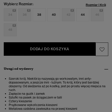
Wybierz Rozmiar:
Rozmiar I Krój
34
36
38
40
42
44
46
48
DODAJ DO KOSZYKA
Uwagi od wydawcy
Szeroki krój. Niektórzy nazywają go workowatym, inni anty-
dopasowanym, a jeszcze inni - luźnym. To krój, który jest bardziej
obszerny. Od siedzenia aż po kostkę, jest po prostu więcej miejsca na
ruch.
Zapięcie na guzik i zamek
Szlufki na pasek ze ściągaczem w talii
Cztery kieszenie
Prążkowane wykończenia kieszeni
Metalowa ozdobna zawieszka na prawej kieszeni