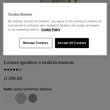
Cookie Banner
By clicking “Accept All Cookies”, you agree to the storing of cookies on
your device to enhance site navigation, analyze site usage, and assist
in our marketing efforts.
Cookie Policy
1
2
3
4
5
6
7
8
Manage Cookies
Accept All Cookies
Lniane spodnie z niskim stanem
(1)
zł 399,00
Kolor:
jasny kamienny beżowy
wybrano