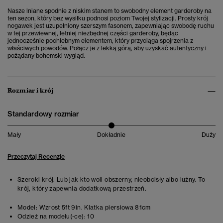
Nasze lniane spodnie z niskim stanem to swobodny element garderoby na
ten sezon, który bez wysiłku podnosi poziom Twojej stylizacji. Prosty krój
nogawek jest uzupełniony szerszym fasonem, zapewniając swobodę ruchu
w tej przewiewnej, letniej niezbędnej części garderoby, będąc
jednocześnie pochlebnym elementem, który przyciąga spojrzenia z
właściwych powodów. Połącz je z lekką górą, aby uzyskać autentyczny i
pożądany bohemski wygląd.
Rozmiar i krój
Standardowy rozmiar
Mały
Dokładnie
Duży
Przeczytaj Recenzje
Szeroki krój. Lub jak kto woli obszerny, nieobcisły albo luźny. To
krój, który zapewnia dodatkową przestrzeń.
Model:
Wzrost 5ft 9in. Klatka piersiowa 81cm
Odzież na modelu(-ce):
10