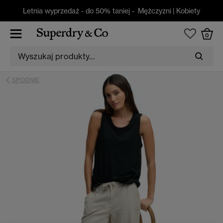
Letnia wyprzedaż - do 50% taniej -
Mężczyzni
|
Kobiety
0
SPODNIE