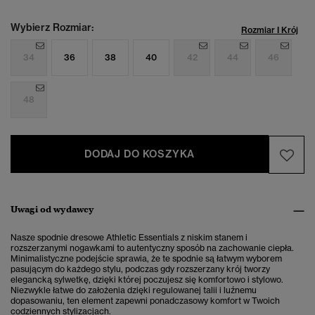
Wybierz Rozmiar:
Rozmiar I Krój
34
36
38
40
42
44
46
48
DODAJ DO KOSZYKA
Uwagi od wydawcy
Nasze spodnie dresowe Athletic Essentials z niskim stanem i
rozszerzanymi nogawkami to autentyczny sposób na zachowanie ciepła.
Minimalistyczne podejście sprawia, że te spodnie są łatwym wyborem
pasującym do każdego stylu, podczas gdy rozszerzany krój tworzy
elegancką sylwetkę, dzięki której poczujesz się komfortowo i stylowo.
Niezwykle łatwe do założenia dzięki regulowanej talii i luźnemu
dopasowaniu, ten element zapewni ponadczasowy komfort w Twoich
codziennych stylizacjach.