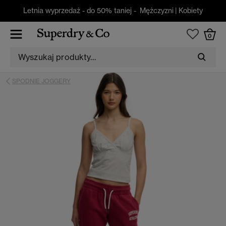
Letnia wyprzedaż - do 50% taniej -
Mężczyzni
|
Kobiety
0
SPODNIE JOGGERY