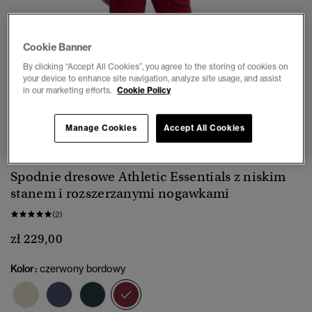
Cookie Banner
By clicking “Accept All Cookies”, you agree to the storing of cookies on
your device to enhance site navigation, analyze site usage, and assist
in our marketing efforts.
Cookie Policy
1
2
3
4
5
6
Manage Cookies
Accept All Cookies
Spodnie dresowe Athletic Essentials z niskim
stanem i rozszerzanymi nogawkami
(2)
zł 229,00
Kolor:
czerwony bordowy
wybrano