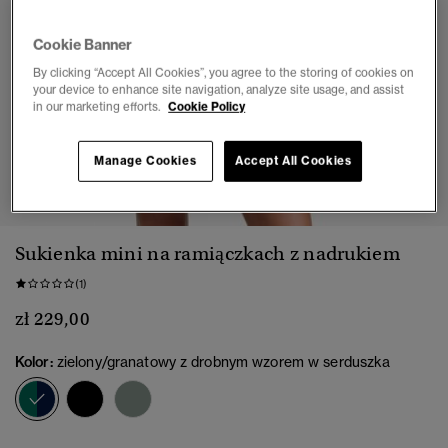
Cookie Banner
By clicking “Accept All Cookies”, you agree to the storing of cookies on
your device to enhance site navigation, analyze site usage, and assist
in our marketing efforts.
Cookie Policy
Manage Cookies
Accept All Cookies
1
2
3
4
5
6
7
8
Sukienka mini na ramiączkach z nadrukiem
(1)
zł 229,00
Kolor:
zielony/granatowy z drobnym wzorem w serduszka
wybrano