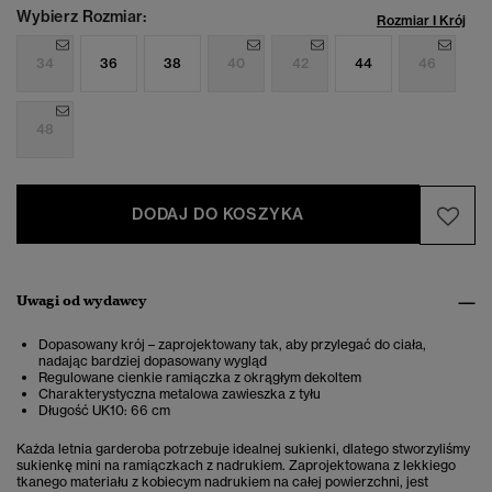
Wybierz Rozmiar:
Rozmiar I Krój
34
36
38
40
42
44
46
48
DODAJ DO KOSZYKA
Uwagi od wydawcy
Dopasowany krój – zaprojektowany tak, aby przylegać do ciała,
nadając bardziej dopasowany wygląd
Regulowane cienkie ramiączka z okrągłym dekoltem
Charakterystyczna metalowa zawieszka z tyłu
Długość UK10: 66 cm
Każda letnia garderoba potrzebuje idealnej sukienki, dlatego stworzyliśmy
sukienkę mini na ramiączkach z nadrukiem. Zaprojektowana z lekkiego
tkanego materiału z kobiecym nadrukiem na całej powierzchni, jest