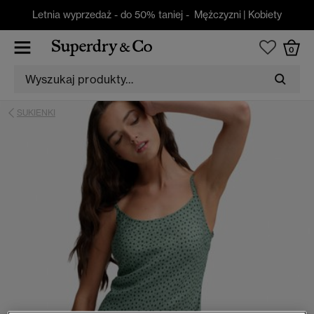
Letnia wyprzedaż - do 50% taniej -
Mężczyzni
|
Kobiety
0
SUKIENKI