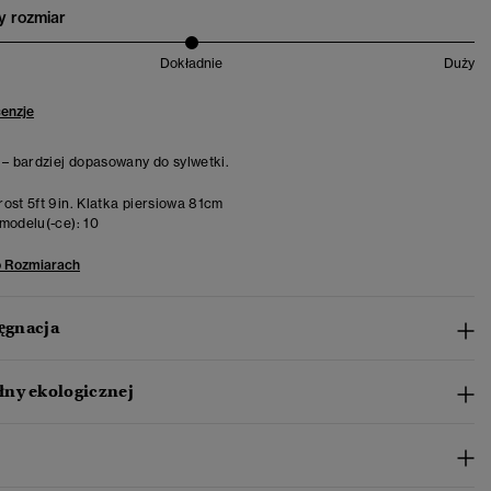
 rozmiar
Dokładnie
Duży
cenzje
 – bardziej dopasowany do sylwetki.
ost 5ft 9in. Klatka piersiowa 81cm
modelu(-ce):
10
o Rozmiarach
lęgnacja
ny ekologicznej