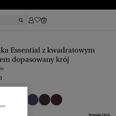
0
lka Essential z kwadratowym
tem dopasowany krój
(6)
0
y granat
wybrano
site
miar:
Rozmiar I Krój