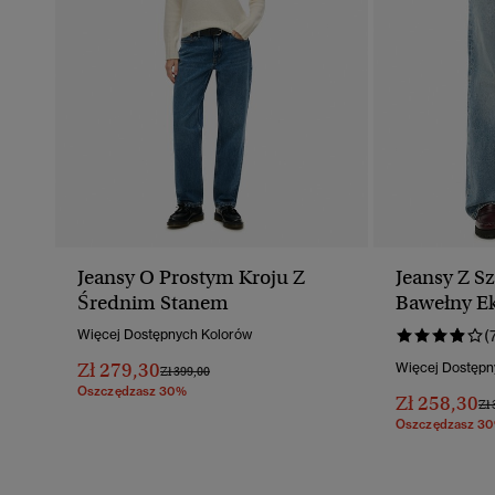
Jeansy O Prostym Kroju Z
Jeansy Z S
Średnim Stanem
Bawełny Ek
Więcej Dostępnych Kolorów
(
Zł 279,30
Więcej Dostępn
Cena Obniżona Od
Do
Zł 399,00
Oszczędzasz 30%
Zł 258,30
Ce
Zł 
Oszczędzasz 3