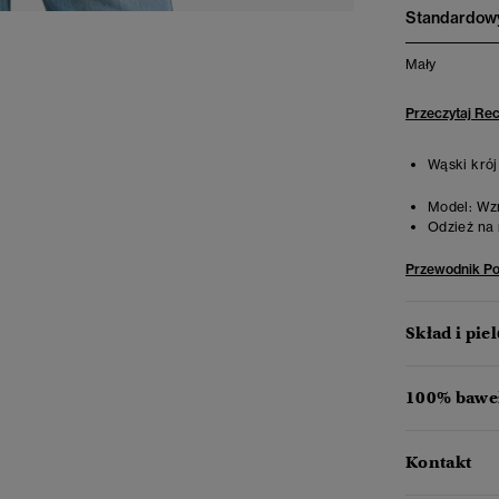
Standardowy
Mały
Przeczytaj Re
Wąski krój
Model:
Wzr
Odzież na 
Przewodnik P
Skład i pie
100% baweł
Kontakt