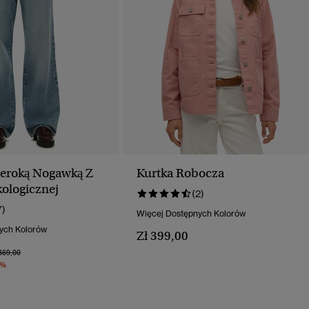
zeroką Nogawką Z
Kurtka Robocza
ologicznej
(2)
7)
Więcej Dostępnych Kolorów
ych Kolorów
Zł 399,00
na Obniżona Od
Do
369,00
0%