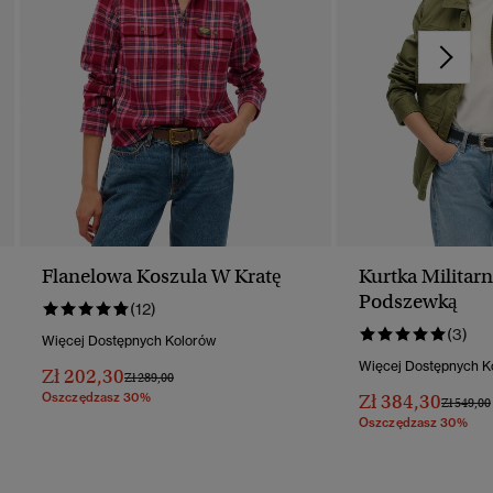
Flanelowa Koszula W Kratę
Kurtka Militar
Podszewką
(12)
(3)
Więcej Dostępnych Kolorów
Więcej Dostępnych K
Zł 202,30
Cena Obniżona Od
Do
Zł 289,00
Oszczędzasz 30%
Zł 384,30
Cena Ob
Zł 549,00
Oszczędzasz 30%