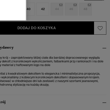
6
38
40
42
44
46
48
DODAJ DO KOSZYKA
wydawcy
 krój – zaprojektowany bliżej ciała dla bardziej dopracowanego wyglądu
 dekolt z koronkowym wykończeniem, falbankami przy ramionach i na dole
 materiał z haftowanym logo na dole
tial z kwadratowym dekoltem to elegancka i minimalistyczna propozycja,
ie wykonaliśmy z kobiecym koronkowym dekoltem i dopasowanym krojem.
twować w chłodniejsze dni lub zestawić z naszymi szortami jeansowymi,
stronną stylizację na każdą okazję.
krój