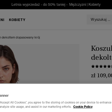
Letnia wyprzedaż - do 50% taniej -
Mężczyzni
|
Kobiety
NI
KOBIETY
m dekoltem dopasowany krój
Koszu
dekol
zł 109,0
Kolor:
ciemn
anner
“Accept All Cookies”, you agree to the storing of cookies on your device to enhance 
analyze site usage, and assist in our marketing efforts.
Cookie Policy
Wybierz Roz