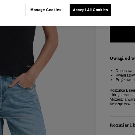
Manage Cookies
Accept All Cookies
34
3
Uwagi od 
Dopasowany
Kwadratowy
Prążkowany
Koszulka Essen
którą starann
Możesz ją wars
tworząc wszech
3
4
5
Rozmiar i 