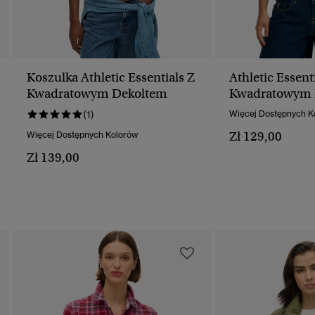
Koszulka Athletic Essentials Z
Athletic Essenti
Kwadratowym Dekoltem
Kwadratowym 
(1)
Więcej Dostępnych K
Zł 129,00
Więcej Dostępnych Kolorów
Zł 139,00