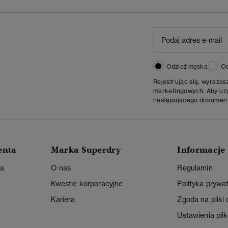
Odzież męska
Od
Rejestrując się, wyraża
marketingowych. Aby uzys
następującego dokumen
enta
Marka Superdry
Informacje
ta
O nas
Regulamin
Kwestie korporacyjne
Polityka prywa
Kariera
Zgoda na pliki
Ustawienia pli