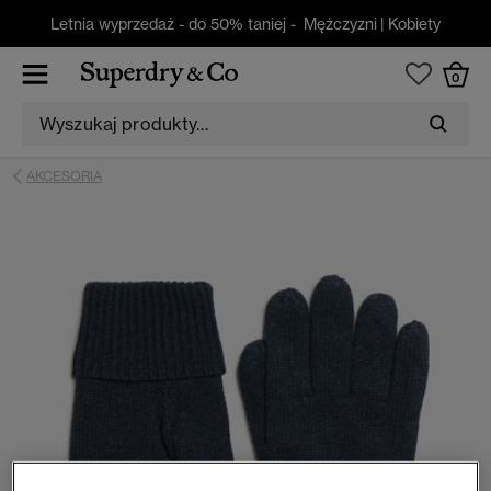
Letnia wyprzedaż - do 50% taniej -
Mężczyzni
|
Kobiety
0
AKCESORIA