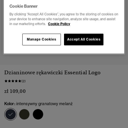
Cookie Banner
By clicking “Accept All Cookies”, you agree to the storing of cookies on
your device to enhance site navigation, analyze site usage, and assist
in our marketing efforts.
Cookie Policy
Manage Cookies
Accept All Cookies
1
2
3
Dzianinowe rękawiczki Essential Logo
(2)
zł 109,00
Kolor:
intensywny granatowy melanż
wybrano