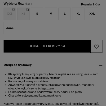
Wybierz Rozmiar:
Rozmiar I Krój
XXS
XS
S
M
L
XL
XXL
XXXL
DODAJ DO KOSZYKA
Uwagi od wydawcy
Klasyczny luźny krój Superdry. Nie za wąski, nie za luźny, lecz w sam
raz. Wybierz swój standardowy rozmiar
Kaptur regulowany sznurkiem
Zewnętrzna kieszeń z przodu, prążkowana podszewka, mankiety i
obszycie wykończone ściągaczem
Lekko szczotkowana podszewka i duży nadruk na piersi
Charakterystyczna metka na mankiecie
Kultowy fason doskonalony przez lata, aby uzyskać niezrównaną jakość.