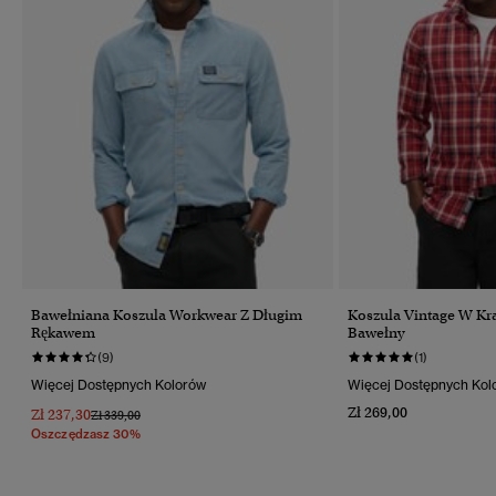
Bawełniana Koszula Workwear Z Długim
Koszula Vintage W Kra
Rękawem
Bawełny
(9)
(1)
Więcej Dostępnych Kolorów
Więcej Dostępnych Kol
Zł 269,00
Zł 237,30
Cena Obniżona Od
Do
Zł 339,00
Oszczędzasz 30%