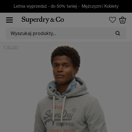
Letnia wyprzedaż - do 50% taniej -
Mężczyzni
|
Kobiety
0
BLUZY