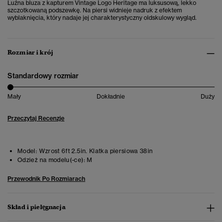
Luźna bluza z kapturem Vintage Logo Heritage ma luksusową, lekko
szczotkowaną podszewkę. Na piersi widnieje nadruk z efektem
wyblaknięcia, który nadaje jej charakterystyczny oldskulowy wygląd.
Rozmiar i krój
Standardowy rozmiar
Mały
Dokładnie
Duży
Przeczytaj Recenzje
Model:
Wzrost 6ft 2.5in. Klatka piersiowa 38in
Odzież na modelu(-ce):
M
Przewodnik Po Rozmiarach
Skład i pielęgnacja