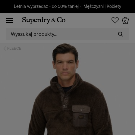
Letnia wyprzedaż - do 50% taniej -
Mężczyzni
|
Kobiety
0
FLEECE