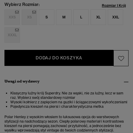
Wybierz Rozmiar:
Rozmiar I Krój
XXS
XS
S
M
L
XL
XXL
XXXL
DODAJ DO KOSZYKA
Uwagi od wydawcy
Klasyczny luźny krój Superdry. Nie za wąski, nie za luźny, lecz w sam
raz. Wybierz swój standardowy rozmiar
Wysoki kołnierz z zapięciem na guziki i ściągaczowymi wykończeniami
Pojedyncza kieszeń na piersi i charakterystyczna metka
Polar Henley z wysokim włosiem to luksusowa opcja do warstwowych
stylizacji na nadchodzący sezon. Ciepły polarowy materiał i kontrastowa
kieszeń na piersi pomagają zachować przytulność, a jednocześnie bez
wysiłku wprowadzają styl vintage do twoich codziennych stylizacji.