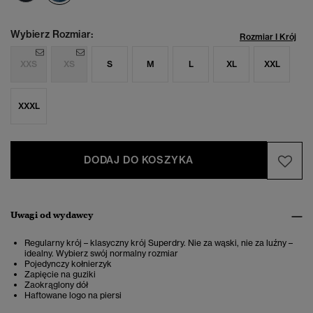
Wybierz Rozmiar:
Rozmiar I Krój
XXS
XS
S
M
L
XL
XXL
XXXL
DODAJ DO KOSZYKA
Uwagi od wydawcy
Regularny krój – klasyczny krój Superdry. Nie za wąski, nie za luźny –
idealny. Wybierz swój normalny rozmiar
Pojedynczy kołnierzyk
Zapięcie na guziki
Zaokrąglony dół
Haftowane logo na piersi