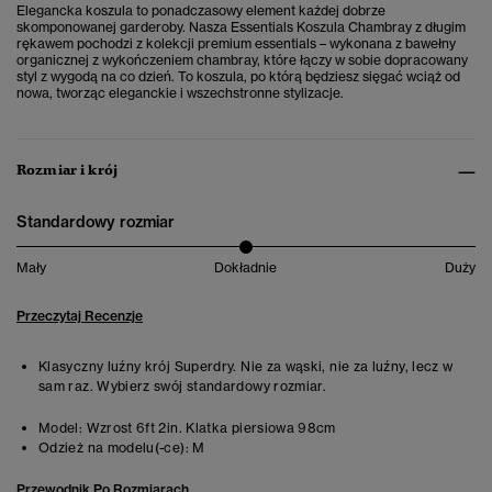
Elegancka koszula to ponadczasowy element każdej dobrze
skomponowanej garderoby. Nasza Essentials Koszula Chambray z długim
rękawem pochodzi z kolekcji premium essentials – wykonana z bawełny
organicznej z wykończeniem chambray, które łączy w sobie dopracowany
styl z wygodą na co dzień. To koszula, po którą będziesz sięgać wciąż od
nowa, tworząc eleganckie i wszechstronne stylizacje.
Rozmiar i krój
Standardowy rozmiar
Mały
Dokładnie
Duży
Przeczytaj Recenzje
Klasyczny luźny krój Superdry. Nie za wąski, nie za luźny, lecz w
sam raz. Wybierz swój standardowy rozmiar.
Model:
Wzrost 6ft 2in. Klatka piersiowa 98cm
Odzież na modelu(-ce):
M
Przewodnik Po Rozmiarach