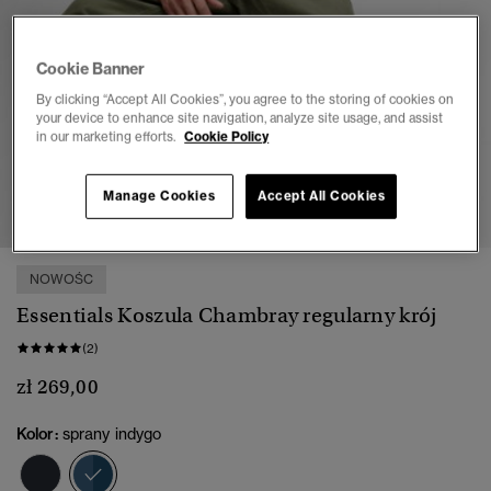
Cookie Banner
By clicking “Accept All Cookies”, you agree to the storing of cookies on
your device to enhance site navigation, analyze site usage, and assist
in our marketing efforts.
Cookie Policy
1
2
3
4
5
Manage Cookies
Accept All Cookies
NOWOŚC
Essentials Koszula Chambray regularny krój
(2)
zł 269,00
Kolor:
sprany indygo
wybrano