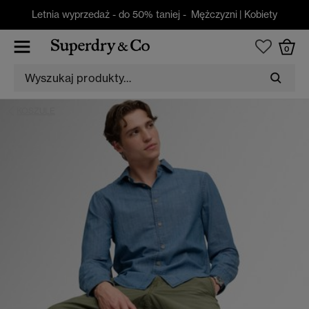
Letnia wyprzedaż - do 50% taniej -
Mężczyzni
|
Kobiety
0
KOSZULE