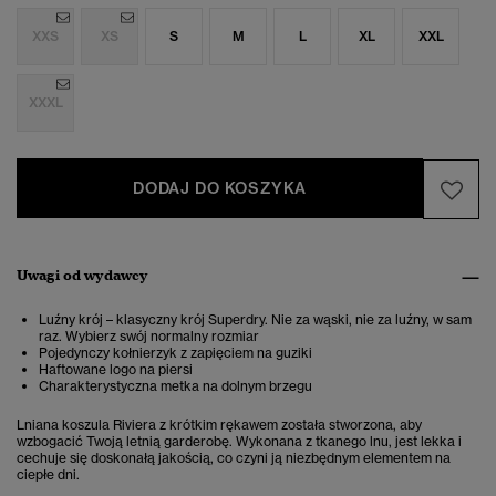
XXS
XS
S
M
L
XL
XXL
XXXL
DODAJ DO KOSZYKA
Uwagi od wydawcy
Luźny krój – klasyczny krój Superdry. Nie za wąski, nie za luźny, w sam
raz. Wybierz swój normalny rozmiar
Pojedynczy kołnierzyk z zapięciem na guziki
Haftowane logo na piersi
Charakterystyczna metka na dolnym brzegu
Lniana koszula Riviera z krótkim rękawem została stworzona, aby
wzbogacić Twoją letnią garderobę. Wykonana z tkanego lnu, jest lekka i
cechuje się doskonałą jakością, co czyni ją niezbędnym elementem na
ciepłe dni.