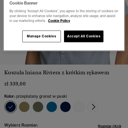
Cookie Banner
By clicking “Accept All Cookies”, you agree to the storing of cookies on
your device to enhance site navigation, analyze site usage, and assist
in our marketing efforts.
Cookie Policy
Manage Cookies
Accept All Cookies
1
2
3
4
5
6
7
Koszula lniana Riviera z krótkim rękawem
zł 339,00
Kolor:
przeplatany granat w paski
wybrano
Wybierz Rozmiar:
Rozmiar I Krój