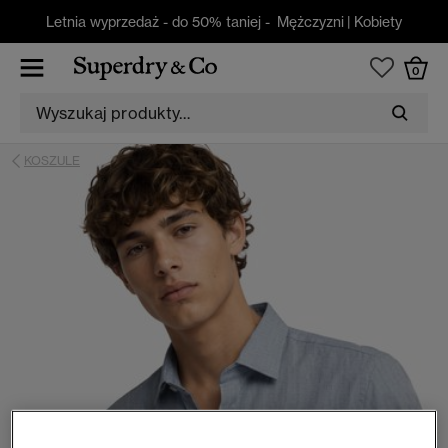
Letnia wyprzedaż - do 50% taniej -
Mężczyzni
|
Kobiety
0
KOSZULE