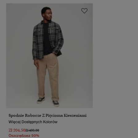
Spodnie Robocze Z Pięcioma Kieszeniami
Więcej Dostępnych Kolorów
Zł 204,50
Cena Obniżona Od
Do
Zł 409,00
Oszczędzasz 50%