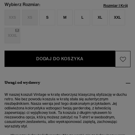
Wybierz Rozmiar:
Rozmiar I Krój
XXS
XS
S
M
L
XL
XXL
XXXL
DODAJ DO KOSZYKA
Uwagi od wydawcy
W naszej koszuli Vintage w kratę stworzysz klasyczną stylizację w duchu
retro. Nie bez powodu koszula w kratę stała się autentycznym
niezbędnikiem. Nasza wersja jest tego doskonałym przykładem. Jej
odświeżona kolorystyka wzbogaci twoją garderobę, z łatwością
zapewniając ci wyjątkowy look. Ta koszula z długim rękawem to
niezawodna opcja, którą możesz założyć na T-shirt w swobodnym,
casualowym zestawieniu, albo wyeksponować zapiętą, zachowując
wyrazisty styl.