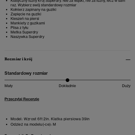
Klasyczny luźny krój Superdry. Nie za wąski, nie za luźny, lecz w sam
raz. Wybierz swój standardowy rozmiar
Kołnierz zapinany na guziki
Zapięcie na guziki
Kieszeń na piersi
Mankiety z guzikami
Plisa z tyłu
Metka Superdry
Naszywka Superdry
Rozmiar i krój
Standardowy rozmiar
Mały
Dokładnie
Duży
Przeczytaj Recenzje
Model:
Wzrost 6ft 2in. Klatka piersiowa 39in
Odzież na modelu(-ce):
M