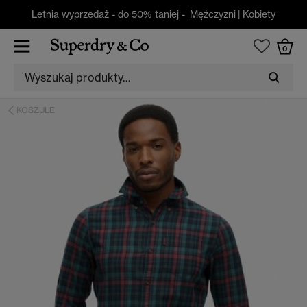
Letnia wyprzedaż - do 50% taniej -
Mężczyzni
|
Kobiety
0
KOSZULE