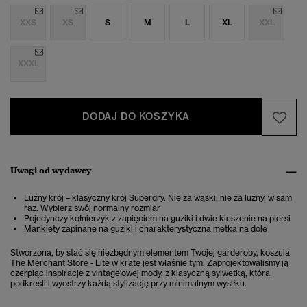
XXS
XS
S
M
L
XL
XXL
XXXL
DODAJ DO KOSZYKA
Uwagi od wydawcy
Luźny krój – klasyczny krój Superdry. Nie za wąski, nie za luźny, w sam
raz. Wybierz swój normalny rozmiar
Pojedynczy kołnierzyk z zapięciem na guziki i dwie kieszenie na piersi
Mankiety zapinane na guziki i charakterystyczna metka na dole
Stworzona, by stać się niezbędnym elementem Twojej garderoby, koszula
The Merchant Store - Lite w kratę jest właśnie tym. Zaprojektowaliśmy ją
czerpiąc inspiracje z vintage'owej mody, z klasyczną sylwetką, która
podkreśli i wyostrzy każdą stylizację przy minimalnym wysiłku.