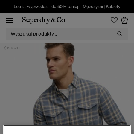
Letnia wyprzedaż - do 50% taniej -
Mężczyzni
|
Kobiety
0
KOSZULE