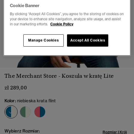
Cookie Banner
By clicking “Accept All Cookies”, you agree to the storing of cookies on
your device to enhance site navigation, analyze site usage, and assist
in our marketing efforts.
Cookie Policy
Manage Cookies
Accept All Cookies
1
2
3
4
5
6
7
The Merchant Store - Koszula w kratę Lite
zł 289,00
Kolor:
niebieska krata flint
wybrano
Wybierz Rozmiar:
Rozmiar I Krój