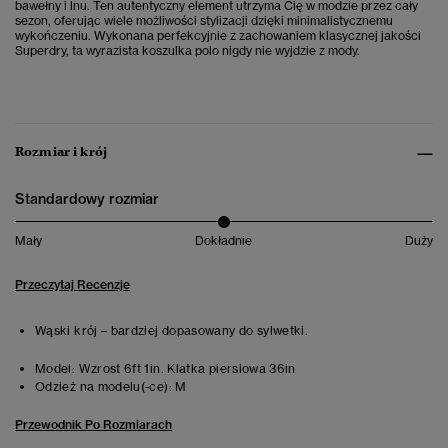
bawełny i lnu. Ten autentyczny element utrzyma Cię w modzie przez cały
sezon, oferując wiele możliwości stylizacji dzięki minimalistycznemu
wykończeniu. Wykonana perfekcyjnie z zachowaniem klasycznej jakości
Superdry, ta wyrazista koszulka polo nigdy
nie wyjdzie z mody.
Rozmiar i krój
Standardowy rozmiar
Mały
Dokładnie
Duży
Przeczytaj Recenzje
Wąski krój – bardziej dopasowany do sylwetki.
Model:
Wzrost 6ft 1in. Klatka piersiowa 36in
Odzież na modelu(-ce):
M
Przewodnik Po Rozmiarach