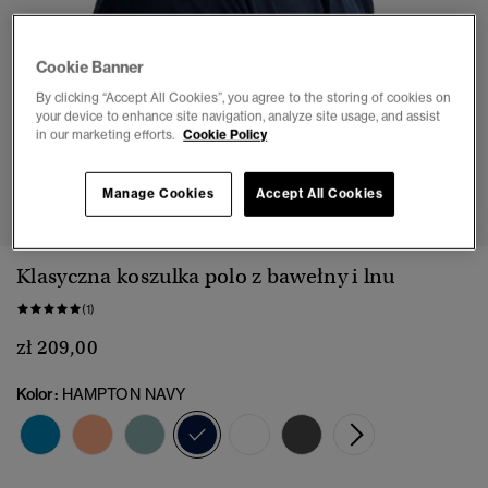
Cookie Banner
By clicking “Accept All Cookies”, you agree to the storing of cookies on
your device to enhance site navigation, analyze site usage, and assist
in our marketing efforts.
Cookie Policy
1
2
3
4
5
Manage Cookies
Accept All Cookies
Klasyczna koszulka polo z bawełny i lnu
(1)
zł 209,00
Kolor:
HAMPTON NAVY
wybrano