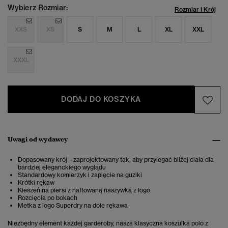
Wybierz Rozmiar:
Rozmiar I Krój
XXS
XS
S
M
L
XL
XXL
XXXL
DODAJ DO KOSZYKA
Uwagi od wydawcy
Dopasowany krój – zaprojektowany tak, aby przylegać bliżej ciała dla
bardziej eleganckiego wyglądu
Standardowy kołnierzyk i zapięcie na guziki
Krótki rękaw
Kieszeń na piersi z haftowaną naszywką z logo
Rozcięcia po bokach
Metka z logo Superdry na dole rękawa
Niezbędny element każdej garderoby, nasza
klasyczna koszulka polo z