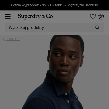
Letnia wyprzedaż - do 50% taniej -
Mężczyzni
|
Kobiety
0
KOSZULKI