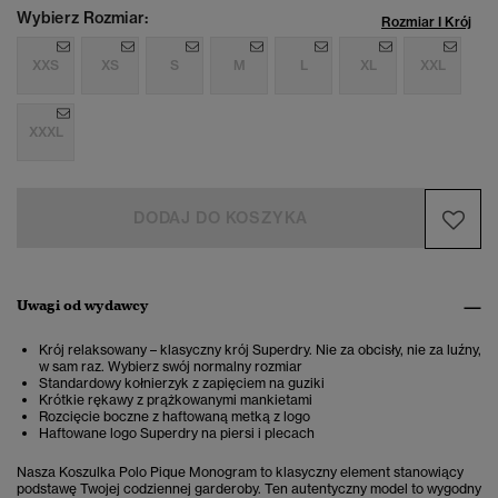
Wybierz Rozmiar:
Rozmiar I Krój
XXS
XS
S
M
L
XL
XXL
XXXL
DODAJ DO KOSZYKA
Uwagi od wydawcy
Krój relaksowany – klasyczny krój Superdry. Nie za obcisły, nie za luźny,
w sam raz. Wybierz swój normalny rozmiar
Standardowy kołnierzyk z zapięciem na guziki
Krótkie rękawy z prążkowanymi mankietami
Rozcięcie boczne z haftowaną metką z logo
Haftowane logo Superdry na piersi i plecach
Nasza Koszulka Polo Pique Monogram to klasyczny element stanowiący
podstawę Twojej codziennej garderoby. Ten autentyczny model to
wygodny