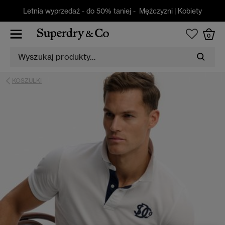
Letnia wyprzedaż - do 50% taniej -
Mężczyzni
|
Kobiety
0
KOSZULKI