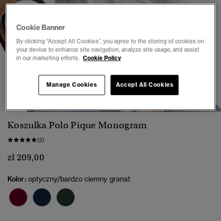
Cookie Banner
By clicking “Accept All Cookies”, you agree to the storing of cookies on
your device to enhance site navigation, analyze site usage, and assist
in our marketing efforts.
Cookie Policy
1
2
3
4
5
6
7
Manage Cookies
Accept All Cookies
Koszulka Polo Pique Monogram
(2)
zł 209,00
Kolor:
optyczny/bardzo ciemny granat