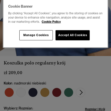
Cookie Banner
By clicking “Accept All Cookies”, you agree to the storing of cookies on
your device to enhance site navigation, analyze site usage, and assist
in our marketing efforts.
Cookie Policy
Manage Cookies
Accept All Cookies
1
2
3
4
5
6
Koszulka polo regularny krój
zł 209,00
Kolor:
nadmorski niebieski
Wybierz Rozmiar:
Rozmiar I Krój