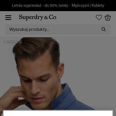
Letnia wyprzedaż - do 50% taniej -
Mężczyzni
|
Kobiety
0
KOSZULKI