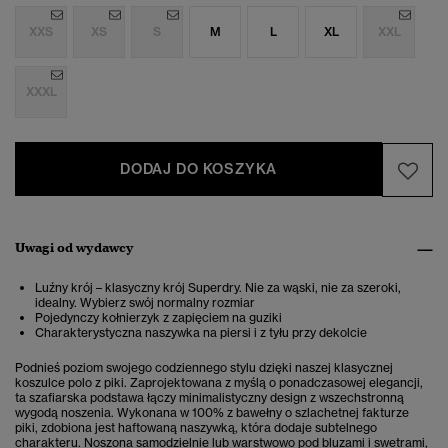
XXS
XS
S
M
L
XL
XXL
XXXL
DODAJ DO KOSZYKA
Uwagi od wydawcy
Luźny krój – klasyczny krój Superdry. Nie za wąski, nie za szeroki,
idealny. Wybierz swój normalny rozmiar
Pojedynczy kołnierzyk z zapięciem na guziki
Charakterystyczna naszywka na piersi i z tyłu przy dekolcie
Podnieś poziom swojego codziennego stylu dzięki naszej klasycznej
koszulce polo z piki. Zaprojektowana z myślą o ponadczasowej elegancji,
ta szafiarska podstawa łączy minimalistyczny design z wszechstronną
wygodą noszenia. Wykonana w 100% z bawełny o szlachetnej fakturze
piki, zdobiona jest haftowaną naszywką, która dodaje subtelnego
charakteru. Noszona samodzielnie lub warstwowo pod bluzami i swetrami,