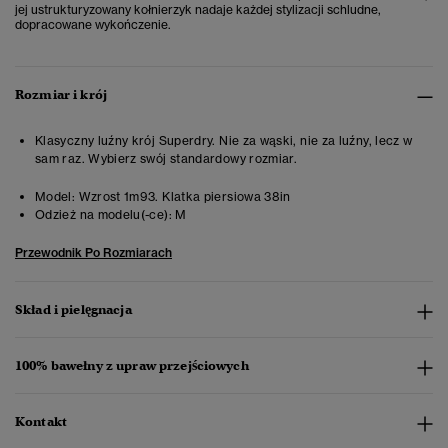
jej ustrukturyzowany kołnierzyk nadaje każdej stylizacji schludne,
dopracowane wykończenie.
Rozmiar i krój
Klasyczny luźny krój Superdry. Nie za wąski, nie za luźny, lecz w
sam raz. Wybierz swój standardowy rozmiar.
Model:
Wzrost 1m93. Klatka piersiowa 38in
Odzież na modelu(-ce):
M
Przewodnik Po Rozmiarach
Skład i pielęgnacja
100% bawełny z upraw przejściowych
Kontakt