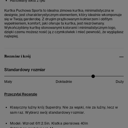
Haftowany tekst z tyłu
Kurtka Puchowa Sports to idealna zimowa kurtka; minimalistyczna w
designie, jest charakterystycznym elementem, który idealnie wkomponuje
się w Twoją garderobę. Z drugim prążkowanym kołnierzem i obfitym
wypełnieniem, komfort, jaki oferuje ta kurtka, jest niezrównany.
Wykończyliśmy kurtkę stonowanymi kolorami i minimalistycznym logo,
dzięki czemu możesz nosić ją z czymkolwiek i mieć pewność, że wyglądasz
najlepiej.
Rozmiar i krój
Standardowy rozmiar
Mały
Dokładnie
Duży
Przeczytaj Recenzje
Klasyczny luźny krój Superdry. Nie za wąski, nie za luźny, lecz w
sam raz. Wybierz swój standardowy rozmiar.
Model:
Wzrost 6ft 2.5in. Klatka piersiowa 40in