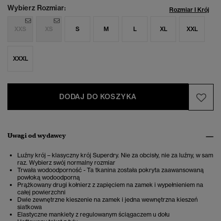
Wybierz Rozmiar:
Rozmiar I Krój
XXS
XS
S
M
L
XL
XXL
XXXL
DODAJ DO KOSZYKA
Uwagi od wydawcy
Luźny krój – klasyczny krój Superdry. Nie za obcisły, nie za luźny, w sam
raz. Wybierz swój normalny rozmiar
Trwała wodoodporność - Ta tkanina została pokryta zaawansowaną
powłoką wodoodporną
Prążkowany drugi kołnierz z zapięciem na zamek i wypełnieniem na
całej powierzchni
Dwie zewnętrzne kieszenie na zamek i jedna wewnętrzna kieszeń
siatkowa
Elastyczne mankiety z regulowanym ściągaczem u dołu