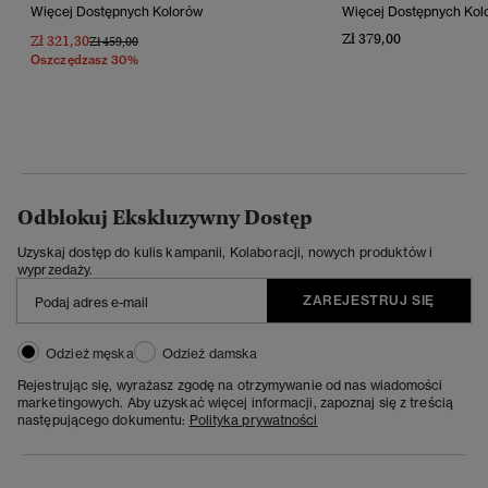
Więcej Dostępnych Kolorów
Więcej Dostępnych Kol
Zł 379,00
Zł 321,30
Cena Obniżona Od
Do
Zł 459,00
Oszczędzasz 30%
Odblokuj Ekskluzywny Dostęp
Uzyskaj dostęp do kulis kampanii, Kolaboracji, nowych produktów i
wyprzedaży.
ZAREJESTRUJ SIĘ
Odzież męska
Odzież damska
Rejestrując się, wyrażasz zgodę na otrzymywanie od nas wiadomości
marketingowych. Aby uzyskać więcej informacji, zapoznaj się z treścią
następującego dokumentu:
Polityka prywatności