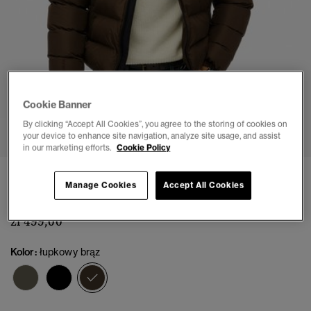
Cookie Banner
1
2
3
4
5
6
7
8
By clicking “Accept All Cookies”, you agree to the storing of cookies on
your device to enhance site navigation, analyze site usage, and assist
in our marketing efforts.
Cookie Policy
Kurtka Puchowa Sports
Manage Cookies
Accept All Cookies
(2)
zł 499,00
Kolor:
łupkowy brąz
wybrano