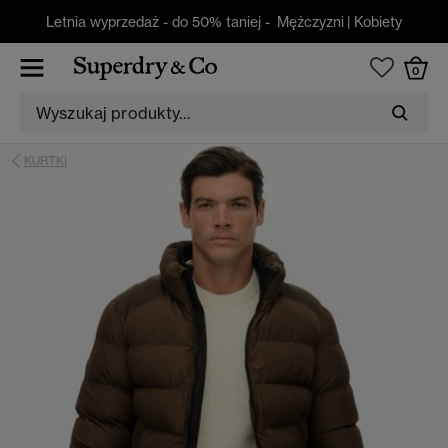
Letnia wyprzedaż - do 50% taniej -
Mężczyzni
|
Kobiety
0
KURTKI