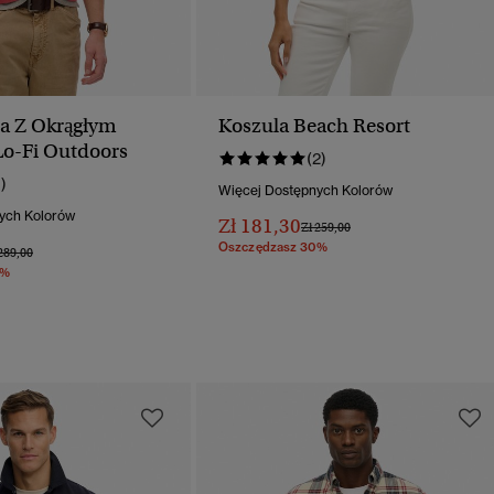
a Z Okrągłym
Koszula Beach Resort
o-Fi Outdoors
(2)
1)
Więcej Dostępnych Kolorów
ych Kolorów
Zł 181,30
Cena Obniżona Od
Do
Zł 259,00
Oszczędzasz 30%
na Obniżona Od
Do
289,00
0%