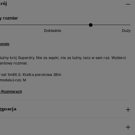
krój
 rozmiar
Dokładnie
Duży
cenzje
luźny krój Superdry. Nie za wąski, nie za luźny, lecz w sam raz. Wybierz
ardowy rozmiar.
ost 1m86.5. Klatka piersiowa 38in
modelu(-ce):
M
o Rozmiarach
lęgnacja