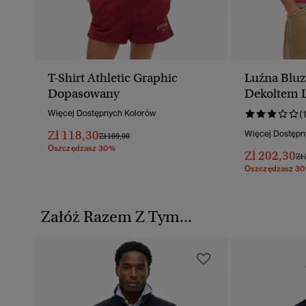
T-Shirt Athletic Graphic
Luźna Bluz
Dopasowany
Dekoltem L
Więcej Dostępnych Kolorów
(
Zł 118,30
Więcej Dostępn
Cena Obniżona Od
Do
Zł 169,00
Oszczędzasz 30%
Zł 202,30
Ce
Zł 
Oszczędzasz 3
Załóż Razem Z Tym...