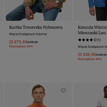
Kurtka Trenerska Nylonowa
Koszula Wierz
Mieszanki Lnu 
Więcej Dostępnych Kolorów
Merchant Stor
(1)
Zł 279,30
Cena Obniżona Od
Do
Zł 399,00
Oszczędzasz 30%
Więcej Dostępnych K
Zł 356,30
Cena Ob
Zł 509,00
Oszczędzasz 30%