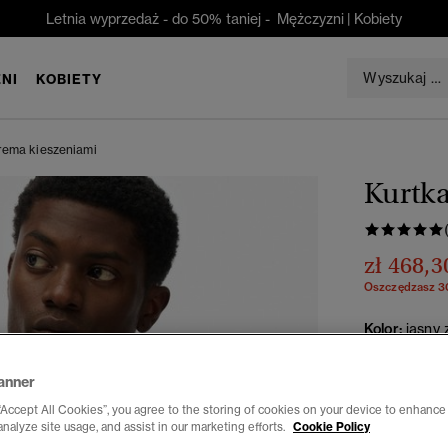
Letnia wyprzedaż - do 50% taniej -
Mężczyzni
|
Kobiety
NI
KOBIETY
erema kieszeniami
Kurtka
zł 468,3
Oszczędzasz 
Kolor:
jasny 
anner
“Accept All Cookies”, you agree to the storing of cookies on your device to enhance 
Wybierz Roz
analyze site usage, and assist in our marketing efforts.
Cookie Policy