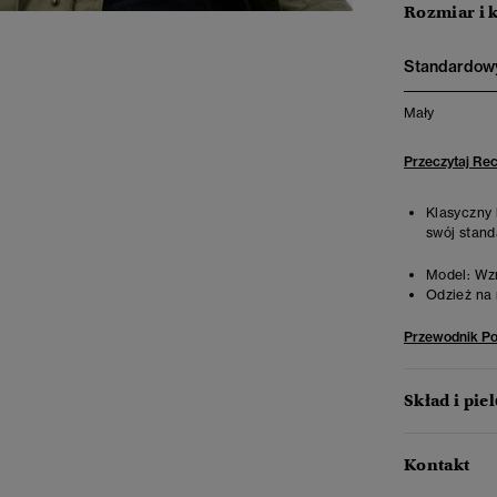
Rozmiar i 
Standardowy
Mały
Przeczytaj Re
Klasyczny 
swój stand
Model:
Wzr
Odzież na 
Przewodnik P
Skład i pie
Kontakt