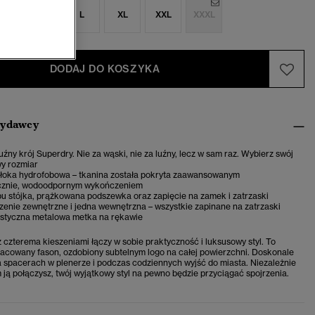
S
M
L
XL
XXL
XXXL
DODAJ DO KOSZYKA
wydawcy
uźny krój Superdry. Nie za wąski, nie za luźny, lecz w sam raz. Wybierz swój
y rozmiar
łoka hydrofobowa – tkanina została pokryta zaawansowanym
cznie, wodoodpornym wykończeniem
pu stójka, prążkowana podszewka oraz zapięcie na zamek i zatrzaski
zenie zewnętrzne i jedna wewnętrzna – wszystkie zapinane na zatrzaski
styczna metalowa metka na rękawie
z czterema kieszeniami łączy w sobie praktyczność i luksusowy styl. To
acowany fason, ozdobiony subtelnym logo na całej powierzchni. Doskonale
a spacerach w plenerze i podczas codziennych wyjść do miasta. Niezależnie
m ją połączysz, twój wyjątkowy styl na pewno będzie przyciągać spojrzenia.