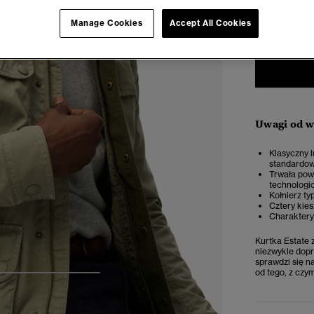
XS
Manage Cookies
Accept All Cookies
Uwagi od 
Klasyczny l
standardow
Trwała pow
technologi
Kołnierz ty
Cztery kies
Charaktery
Kurtka Estate 
niezwykle dopr
sprawdzi się n
od tego, z czy
4
5
6
7