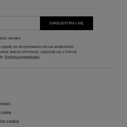
ZAREJESTRUJ SIĘ
zież damska
sz zgodę na otrzymywanie od nas wiadomości
kać więcej informacji, zapoznaj się z treścią
tu:
Polityka prywatności
tności
 cookie
ków cookie