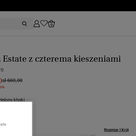
0
 Estate z czterema kieszeniami
(1)
0
Cena obniżona od
do
zł 669,00
30%
zielony khaki
wybrano
site
miar:
Rozmiar I Krój