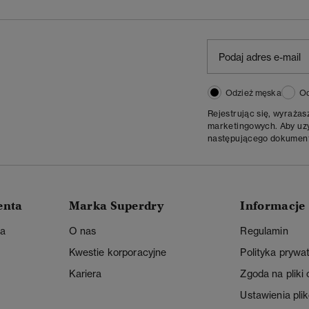
Odzież męska
Od
Rejestrując się, wyraża
marketingowych. Aby uzys
następującego dokumen
enta
Marka Superdry
Informacje
ta
O nas
Regulamin
Kwestie korporacyjne
Polityka prywa
Kariera
Zgoda na pliki
Ustawienia pli