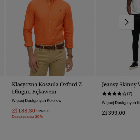
Klasyczna Koszula Oxford Z
Jeansy Skinny 
Długim Rękawem
(7)
Więcej Dostępnych Kolorów
Więcej Dostępnych K
Zł 188,30
Cena Obniżona Od
Do
Zł 269,00
Zł 399,00
Oszczędzasz 30%