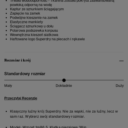
Trwała wodoodporność - Tkanina została pokryta zaawansowaną
powłoką odporną na wodę
Kaptur ze sznurkiem ściągającym
Zapięcie na zamek
Podwójne kieszenie na zamek
Elastyczne mankiety
Ściągacz sznurkowy u dołu
Polarowa podszewka korpusu
Wewnętrzna kieszeń siatkowa
Haftowane logo Superdry na plecach i rękawie
Rozmiar i krój
Standardowy rozmiar
Mały
Dokładnie
Duży
Przeczytaj Recenzje
Klasyczny luźny krój Superdry. Nie za wąski, nie za luźny, lecz w
sam raz. Wybierz swój standardowy rozmiar.
Model:
Wzrost 1m86.5. Klatka piersiowa 38in