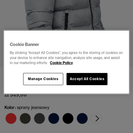
Cookie Banner
1
2
3
4
5
6
7
8
By clicking “Accept All Cookies”, you agree to the storing of cookies on
your device to enhance site navigation, analyze site usage, and assist
in our marketing efforts.
Cookie Policy
Sportowa kurtka puchowa z kapturem
Manage Cookies
Accept All Cookies
(8)
zł 549,00
Kolor:
sprany jeansowy