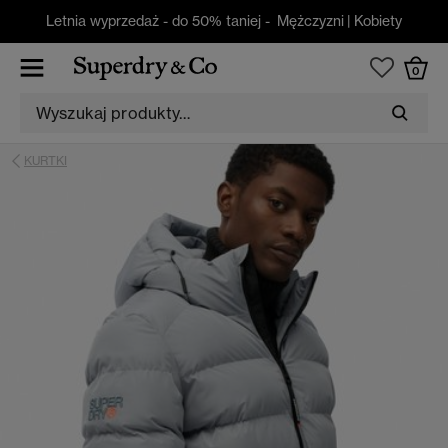
Letnia wyprzedaż - do 50% taniej -
Mężczyzni
|
Kobiety
0
KURTKI