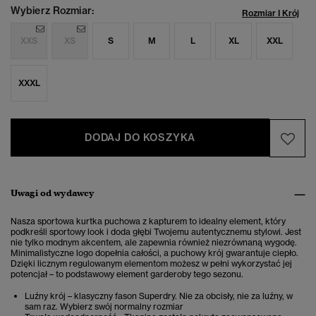
Wybierz Rozmiar:
Rozmiar I Krój
XXS
XS
S
M
L
XL
XXL
XXXL
DODAJ DO KOSZYKA
Uwagi od wydawcy
Nasza sportowa kurtka puchowa z kapturem to idealny element, który
podkreśli sportowy look i doda głębi Twojemu autentycznemu stylowi.
Jest
nie tylko modnym akcentem, ale zapewnia również niezrównaną wygodę.
Minimalistyczne logo dopełnia całości, a puchowy krój gwarantuje ciepło.
Dzięki licznym regulowanym elementom możesz w pełni wykorzystać jej
potencjał – to podstawowy element garderoby tego sezonu.
Luźny krój – klasyczny fason Superdry. Nie za obcisły, nie za luźny, w
sam raz. Wybierz swój normalny rozmiar