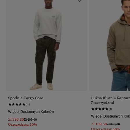
Spodnie Cargo Core
Luźna Bluza Z Kaptur
Przeszyciami
(4)
(1)
Więcej Dostępnych Kolorów
Więcej Dostępnych Kol
Zł 286,30
Cena Obniżona Od
Do
Zł 409,00
Zł 189,50
Cena Obniżona
Do
Zł 379,00
Oszczędzasz 30%
Oszczędzasz 50%