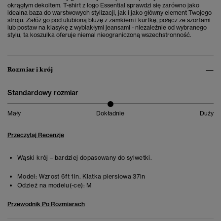
okrągłym dekoltem. T-shirt z logo Essential sprawdzi się zarówno jako
idealna baza do warstwowych stylizacji, jak i jako główny element Twojego
stroju. Załóż go pod ulubioną bluzę z zamkiem i kurtkę, połącz ze szortami
lub postaw na klasykę z wyblakłymi jeansami - niezależnie od wybranego
stylu, ta koszulka oferuje niemal nieograniczoną wszechstronność.
Rozmiar i krój
Standardowy rozmiar
Mały
Dokładnie
Duży
Przeczytaj Recenzje
Wąski krój – bardziej dopasowany do sylwetki.
Model:
Wzrost 6ft 1in. Klatka piersiowa 37in
Odzież na modelu(-ce):
M
Przewodnik Po Rozmiarach