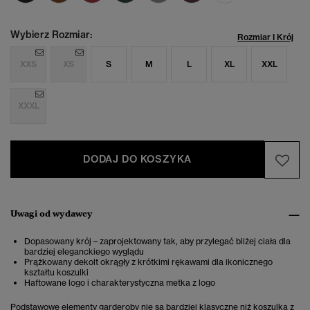
Wybierz Rozmiar:
Rozmiar I Krój
XXS
XS
S
M
L
XL
XXL
XXXL
DODAJ DO KOSZYKA
Uwagi od wydawcy
Dopasowany krój – zaprojektowany tak, aby przylegać bliżej ciała dla
bardziej eleganckiego wyglądu
Prążkowany dekolt okrągły z krótkimi rękawami dla ikonicznego
kształtu koszulki
Haftowane logo i charakterystyczna metka z logo
Podstawowe elementy garderoby nie są bardziej klasyczne niż koszulka z