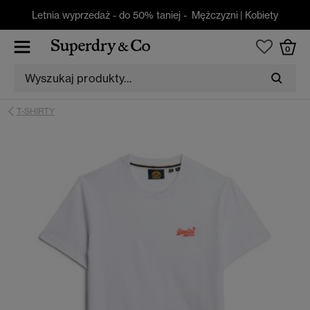
Letnia wyprzedaż - do 50% taniej -
Mężczyzni
|
Kobiety
0
T-SHIRTY