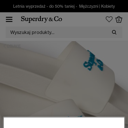
Letnia wyprzedaż - do 50% taniej -
Mężczyzni
|
Kobiety
0
OBUWIE