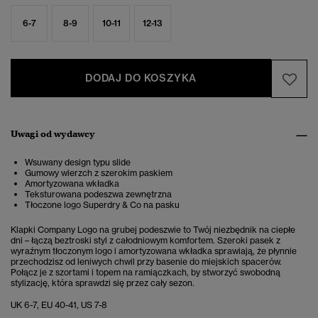
6-7
8-9
10-11
12-13
DODAJ DO KOSZYKA
Uwagi od wydawcy
Wsuwany design typu slide
Gumowy wierzch z szerokim paskiem
Amortyzowana wkładka
Teksturowana podeszwa zewnętrzna
Tłoczone logo Superdry & Co na pasku
Klapki Company Logo na grubej podeszwie to Twój niezbędnik na ciepłe
dni – łączą beztroski styl z całodniowym komfortem. Szeroki pasek z
wyraźnym tłoczonym logo i amortyzowana wkładka sprawiają, że płynnie
przechodzisz od leniwych chwil przy basenie do miejskich spacerów.
Połącz je z szortami i topem na ramiączkach, by stworzyć swobodną
stylizację, która sprawdzi się przez cały sezon.
UK 6-7, EU 40-41, US 7-8