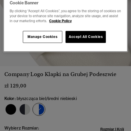
Cookie Banner
By clicking “Accept All Cookies”, you agree to the storing of cookies on
your device to enhance site navigation, analyze site usage, and assist
in our marketing efforts.
Cookie Policy
Manage Cookies
Accept All Cookies
1
2
3
4
5
6
7
8
Company Logo Klapki na Grubej Podeszwie
zł 129,00
Kolor:
błyszcząca biel/średni niebieski
wybrano
Wybierz Rozmiar:
Rozmiar I Krój