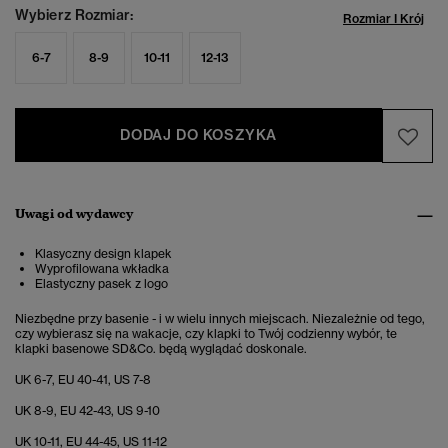
Wybierz Rozmiar:
Rozmiar I Krój
6-7
8-9
10-11
12-13
DODAJ DO KOSZYKA
Uwagi od wydawcy
Klasyczny design klapek
Wyprofilowana wkładka
Elastyczny pasek z logo
Niezbędne przy basenie - i w wielu innych miejscach. Niezależnie od tego,
czy wybierasz się na wakacje, czy klapki to Twój codzienny wybór, te
klapki basenowe SD&Co. będą wyglądać doskonale.
UK 6-7, EU 40-41, US 7-8
UK 8-9, EU 42-43, US 9-10
UK 10-11, EU 44-45, US 11-12