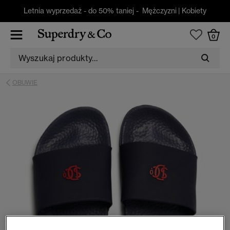
Letnia wyprzedaż - do 50% taniej -
Mężczyzni
|
Kobiety
0
OBUWIE