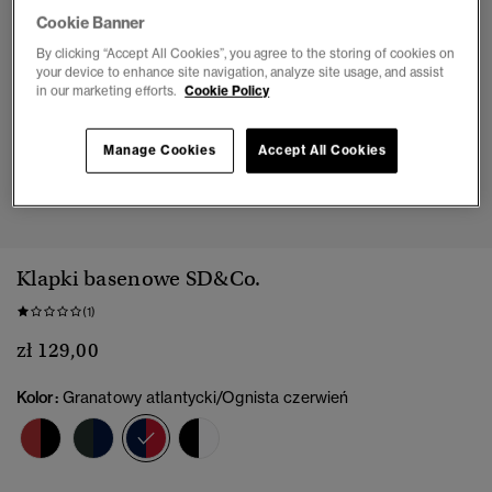
Cookie Banner
By clicking “Accept All Cookies”, you agree to the storing of cookies on
your device to enhance site navigation, analyze site usage, and assist
in our marketing efforts.
Cookie Policy
Manage Cookies
Accept All Cookies
1
2
3
4
5
6
7
8
Klapki basenowe SD&Co.
(1)
zł 129,00
Kolor:
Granatowy atlantycki/Ognista czerwień
wybrano