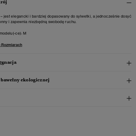
krój
 – jest elegancki i bardziej dopasowany do sylwetki, a jednocześnie dosyć
onny i zapewnia niezbędną swobodę ruchu.
modelu(-ce):
M
o Rozmiarach
lęgnacja
bawełny ekologicznej