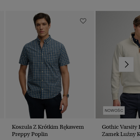
NOWOŚC
Koszula Z Krótkim Rękawem
Gothic Varsity
Preppy Poplin
Zamek Luźny K