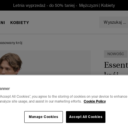
Letnia wyprzedaż - do 50% taniej -
Mężczyzni
|
Kobiety
NI
KOBIETY
pasowany krój
NOWOŚC
Essen
krój
zł 339,0
anner
“Accept All Cookies”, you agree to the storing of cookies on your device to enhance 
Kolor:
Burgu
analyze site usage, and assist in our marketing efforts.
Cookie Policy
Manage Cookies
Accept All Cookies