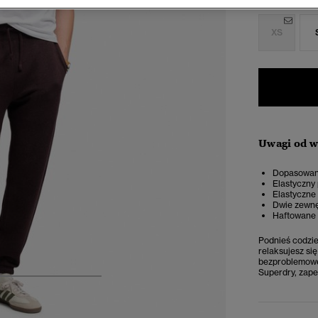
Wybierz Roz
XS
Uwagi od 
Dopasowany
Elastyczny
Elastyczne
Dwie zewnę
Haftowane 
Podnieś codzie
relaksujesz si
bezproblemowe
Superdry, zape
4
5
6
7