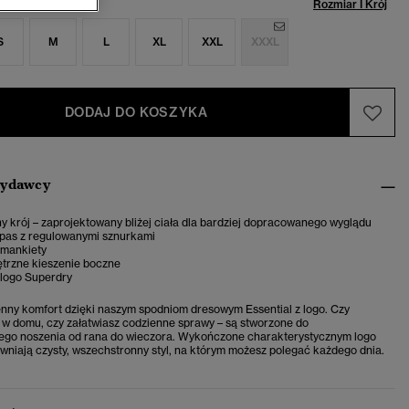
miar:
Rozmiar I Krój
S
M
L
XL
XXL
XXXL
DODAJ DO KOSZYKA
wydawcy
 krój – zaprojektowany bliżej ciała dla bardziej dopracowanego wyglądu
 pas z regulowanymi sznurkami
 mankiety
trzne kieszenie boczne
logo Superdry
nny komfort dzięki naszym spodniom dresowym Essential z logo. Czy
ę w domu, czy załatwiasz codzienne sprawy – są stworzone do
go noszenia od rana do wieczora. Wykończone charakterystycznym logo
wniają czysty, wszechstronny styl, na którym możesz polegać każdego dnia.