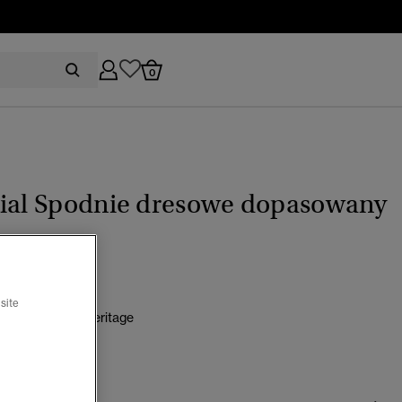
0
tial Spodnie dresowe dopasowany
0
site
ndowy melanż heritage
wybrano