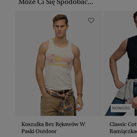
Może Ci Się Spodobać...
NOWOŚC
Koszulka Bez Rękawów W
Classic Co
Paski Outdoor
Ramiączkac