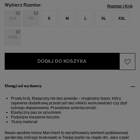
Wybierz Rozmiar:
Rozmiar I Krój
XXS
XS
S
M
L
XL
XXL
XXXL
DODAJ DO KOSZYKA
Uwagi od wydawcy
Prosty krój. Klasyczny nie bez powodu – oryginalny fason, który
zapewnia dodatkową przestrzeń bez efektu workowatości czy zbyt
luźnego dopasowania. Prawdziwa autentyczność.
Elastyczny pas ze sznurkiem
Podwójne kieszenie boczne
Tkany materiał
Nasze spodnie lniane Merchant to wyrafinowany element podstawowej
garderoby, którego brakowało w Twojej szafie na ciepłe dni. Jako część