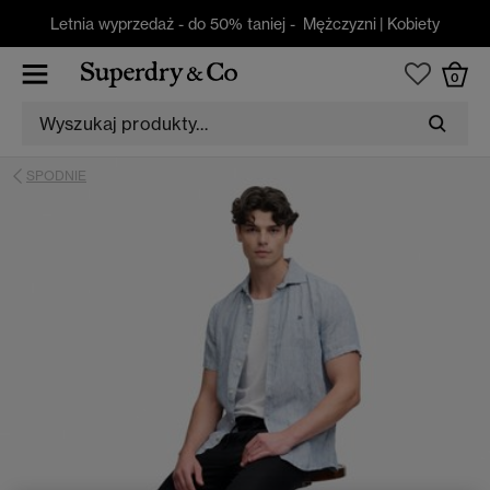
Letnia wyprzedaż - do 50% taniej -
Mężczyzni
|
Kobiety
0
SPODNIE