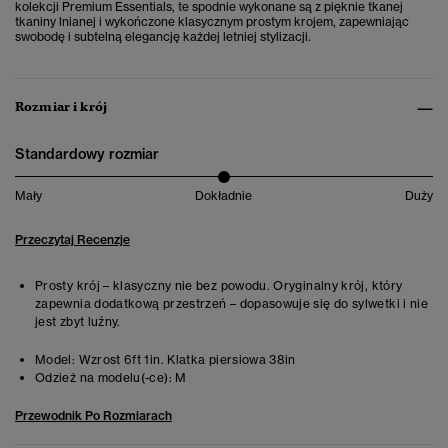
kolekcji Premium Essentials, te spodnie wykonane są z pięknie tkanej
tkaniny lnianej i wykończone klasycznym prostym krojem, zapewniając
swobodę i subtelną elegancję każdej letniej stylizacji.
Rozmiar i krój
Standardowy rozmiar
Mały
Dokładnie
Duży
Przeczytaj Recenzje
Prosty krój – klasyczny nie bez powodu. Oryginalny krój, który
zapewnia dodatkową przestrzeń – dopasowuje się do sylwetki i nie
jest zbyt luźny.
Model:
Wzrost 6ft 1in. Klatka piersiowa 38in
Odzież na modelu(-ce):
M
Przewodnik Po Rozmiarach