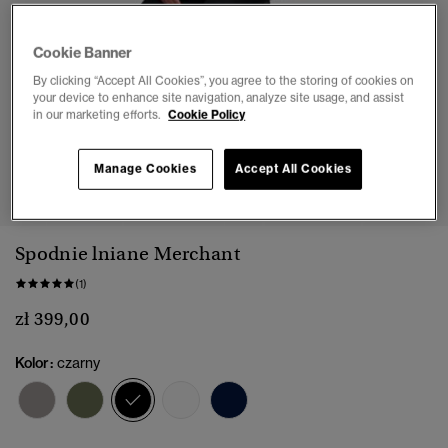
Cookie Banner
By clicking “Accept All Cookies”, you agree to the storing of cookies on
your device to enhance site navigation, analyze site usage, and assist
in our marketing efforts.
Cookie Policy
1
2
3
4
5
6
7
Manage Cookies
Accept All Cookies
Spodnie lniane Merchant
(1)
zł 399,00
Kolor:
czarny
wybrano