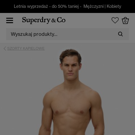
Letnia wyprzedaż - do 50% taniej -
Mężczyzni
|
Kobiety
0
SZORTY KAPIELOWE