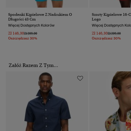
Spodenki Kąpielowe Z Nadrukiem O
Szorty Kąpielowe 16-
Długości 43 Cm
Logo
Więcej Dostępnych Kolorów
Więcej Dostępnych Kol
Zł 146,30
Zł 146,30
Cena Obniżona Od
Do
Cena Obniżona
Do
Zł 209,00
Zł 209,00
Oszczędzasz 30%
Oszczędzasz 30%
Załóż Razem Z Tym...