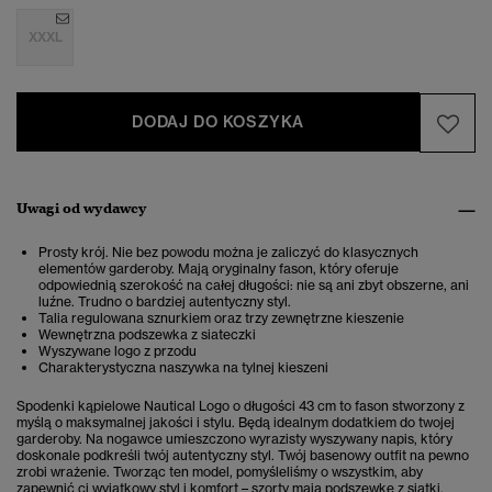
XXXL
DODAJ DO KOSZYKA
Uwagi od wydawcy
Prosty krój. Nie bez powodu można je zaliczyć do klasycznych
elementów garderoby. Mają oryginalny fason, który oferuje
odpowiednią szerokość na całej długości: nie są ani zbyt obszerne, ani
luźne. Trudno o bardziej autentyczny styl.
Talia regulowana sznurkiem oraz trzy zewnętrzne kieszenie
Wewnętrzna podszewka z siateczki
Wyszywane logo z przodu
Charakterystyczna naszywka na tylnej kieszeni
Spodenki kąpielowe Nautical Logo o długości 43 cm to fason stworzony z
myślą o maksymalnej jakości i stylu. Będą idealnym dodatkiem do twojej
garderoby. Na nogawce umieszczono wyrazisty wyszywany napis, który
doskonale podkreśli twój autentyczny styl. Twój basenowy outfit na pewno
zrobi wrażenie. Tworząc ten model, pomyśleliśmy o wszystkim, aby
zapewnić ci wyjątkowy styl i komfort – szorty mają podszewkę z siatki,