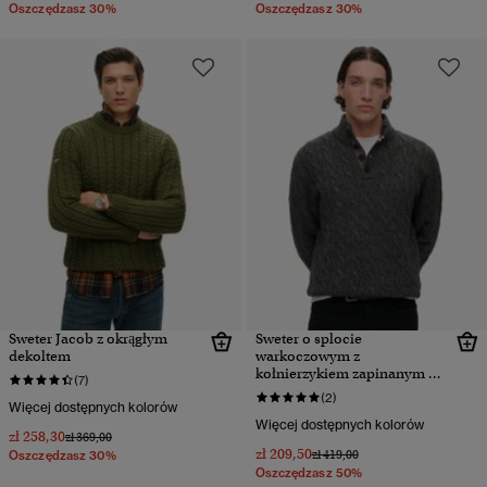
Oszczędzasz 30%
Oszczędzasz 30%
Sweter Jacob z okrągłym
Sweter o splocie
dekoltem
warkoczowym z
kołnierzykiem zapinanym na
(7)
guziki
(2)
Więcej dostępnych kolorów
Więcej dostępnych kolorów
zł 258,30
Cena obniżona od
do
zł 369,00
zł 209,50
Cena obniżona od
do
zł 419,00
Oszczędzasz 30%
Oszczędzasz 50%