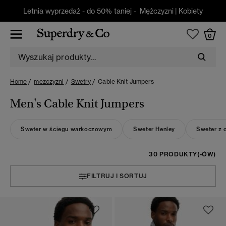
Letnia wyprzedaż - do 50% taniej -
Mężczyzni
|
Kobiety
0
Home
mezczyzni
Swetry
Cable Knit Jumpers
Men's Cable Knit Jumpers
Sweter w ściegu warkoczowym
Sweter Henley
Sweter z 
30 PRODUKTY(-ÓW)
FILTRUJ I SORTUJ