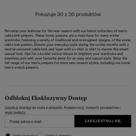
Pokazuje 30 z 30 produktów
Re-vamp your knitwear for the new season with our latest collection of men's
cable knit jumpers. These iconic jumpers are a must-have for every winter
wardrobe, featuring a variety of traditional and re-imagined designs of the iconic
cable knit pattern. Elevate your everyday style during the colder months with a
neutral coloured cable knit, and layer with a t-shirt or shirt to master the smart-
casual look. Opt for a bolder colour choice to brighten your wardrobe and
seamless pair with your favourite jeans for an easy and casual style. Shop the
full range of our
men's jumpers
for more new season styles, including our iconic
men's v-neck jumpers
.
Odblokuj Ekskluzywny Dostęp
Uzyskaj dostęp do kulis kampanii, Kolaboracji, nowych produktów i
wyprzedaży.
ZAREJESTRUJ SIĘ
Odzież męska
Odzież damska