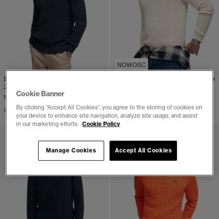
NOWOŚC
Preppy Sweter Cable Half
Sweter Cable Knit luźny krój
Zip dopasowany krój
Więcej dostępnych kolorów
Cookie Banner
Więcej dostępnych kolorów
zł 339,00
By clicking “Accept All Cookies”, you agree to the storing of cookies on
zł 399,00
your device to enhance site navigation, analyze site usage, and assist
in our marketing efforts.
Cookie Policy
Manage Cookies
Accept All Cookies