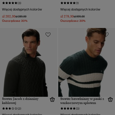
(3)
(1)
Więcej dostępnych kolorów
Więcej dostępnych kolorów
zł 202,30
zł 279,30
Cena obniżona od
do
Cena obniżona od
do
zł 289,00
zł 399,00
Oszczędzasz 30%
Oszczędzasz 30%
Sweter Jacob z dzianiny
Sweter bawełniany w paski z
kablowej
warkoczowym splotem
(2)
(3)
Więcej dostępnych kolorów
Więcej dostępnych kolorów