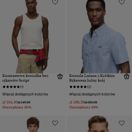
Kontrastowa koszulka bez
Koszula Lniana z Krótkim
rękawów Script
Rękawem luźny krój
(1)
(2)
Więcej dostępnych kolorów
Więcej dostępnych kolorów
zł 104,30
zł 188,30
Cena obniżona od
do
Cena obniżona od
do
zł 149,00
zł 269,00
Oszczędzasz 30%
Oszczędzasz 30%