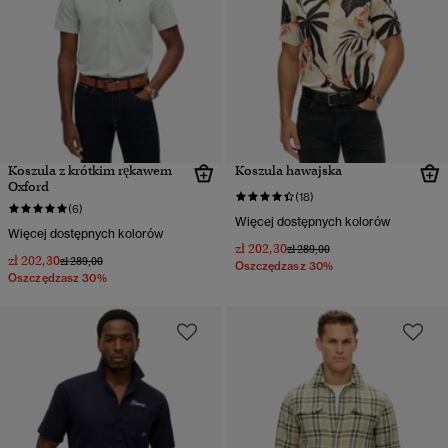
Koszula z krótkim rękawem
Koszula hawajska
Oxford
(18)
(6)
Więcej dostępnych kolorów
Więcej dostępnych kolorów
zł 202,30
Cena obniżona od
do
zł 289,00
zł 202,30
Cena obniżona od
do
zł 289,00
Oszczędzasz 30%
Oszczędzasz 30%