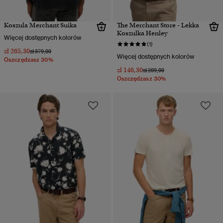
Koszula Merchant Suika
The Merchant Store - Lekka
Koszulka Henley
Więcej dostępnych kolorów
(1)
zł 265,30
Cena obniżona od
do
zł 379,00
Więcej dostępnych kolorów
Oszczędzasz 30%
zł 146,30
Cena obniżona od
do
zł 209,00
Oszczędzasz 30%