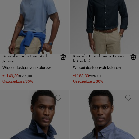
Koszulka polo Essential
Koszula Bawełniano-Lniana
Jersey
luźny krój
Więcej dostępnych kolorów
Więcej dostępnych kolorów
zł 146,30
zł 188,30
Cena obniżona od
do
Cena obniżona od
do
zł 209,00
zł 269,00
Oszczędzasz 30%
Oszczędzasz 30%