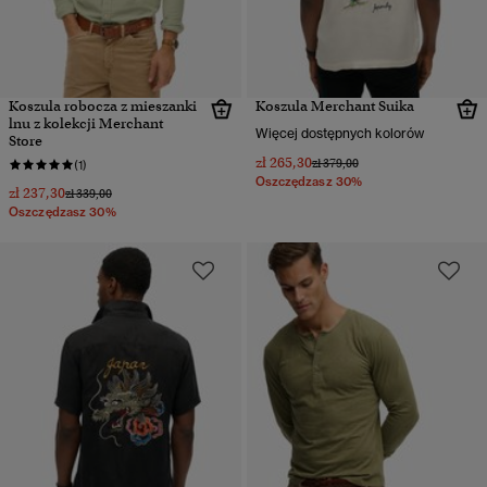
Koszula robocza z mieszanki
Koszula Merchant Suika
lnu z kolekcji Merchant
Więcej dostępnych kolorów
Store
zł 265,30
Cena obniżona od
do
zł 379,00
(1)
Oszczędzasz 30%
zł 237,30
Cena obniżona od
do
zł 339,00
Oszczędzasz 30%