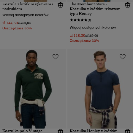
Koszula z krótkim rękawem i
The Merchant Store -
nadrukiem
Koszulka z krótkim rękawem
typu Henley
Więcej dostępnych kolorów
(1)
zł 144,50
Cena obniżona od
do
zł 289,00
Więcej dostępnych kolorów
Oszczędzasz 50%
zł 118,30
Cena obniżona od
do
zł 169,00
Oszczędzasz 30%
Koszulka polo Vintage
Koszulka Henley z krótkim