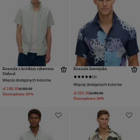
Koszula z krótkim rękawem
Koszula hawajska
Oxford
(6)
Więcej dostępnych kolorów
Więcej dostępnych kolorów
zł 188,30
Cena obniżona od
do
zł 269,00
zł 202,30
Cena obniżona od
do
zł 289,00
Oszczędzasz 30%
Oszczędzasz 30%