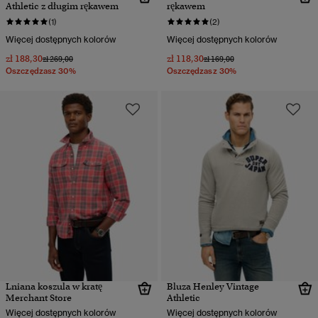
Athletic z długim rękawem
rękawem
(1)
(2)
Więcej dostępnych kolorów
Więcej dostępnych kolorów
zł 188,30
zł 118,30
Cena obniżona od
do
Cena obniżona od
do
zł 269,00
zł 169,00
Oszczędzasz 30%
Oszczędzasz 30%
Lniana koszula w kratę
Bluza Henley Vintage
Merchant Store
Athletic
Więcej dostępnych kolorów
Więcej dostępnych kolorów