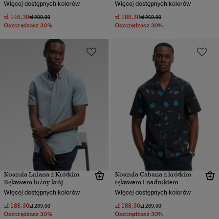
Więcej dostępnych kolorów
Więcej dostępnych kolorów
zł 146,30
zł 188,30
Cena obniżona od
do
Cena obniżona od
do
zł 209,00
zł 269,00
Oszczędzasz 30%
Oszczędzasz 30%
Koszula Lniana z Krótkim
Koszula Cabana z krótkim
Rękawem luźny krój
rękawem i nadrukiem
Więcej dostępnych kolorów
Więcej dostępnych kolorów
zł 188,30
zł 188,30
Cena obniżona od
do
Cena obniżona od
do
zł 269,00
zł 269,00
Oszczędzasz 30%
Oszczędzasz 30%