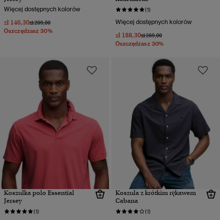
Więcej dostępnych kolorów
(1)
zł 146,30
Więcej dostępnych kolorów
Cena obniżona od
do
zł 209,00
Oszczędzasz 30%
zł 188,30
Cena obniżona od
do
zł 269,00
Oszczędzasz 30%
Koszulka polo Essential
Koszula z krótkim rękawem
Jersey
Cabana
(1)
(1)