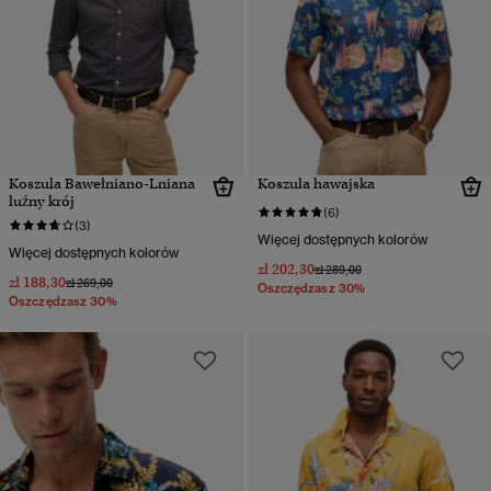
Koszula Bawełniano-Lniana
Koszula hawajska
luźny krój
(6)
(3)
Więcej dostępnych kolorów
Więcej dostępnych kolorów
zł 202,30
Cena obniżona od
do
zł 289,00
zł 188,30
Cena obniżona od
do
zł 269,00
Oszczędzasz 30%
Oszczędzasz 30%