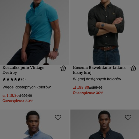
Koszulka polo Vintage
Koszula Bawełniano-Lniana
Destroy
luźny krój
Więcej dostępnych kolorów
(4)
Więcej dostępnych kolorów
zł 188,30
Cena obniżona od
do
zł 269,00
Oszczędzasz 30%
zł 146,30
Cena obniżona od
do
zł 209,00
Oszczędzasz 30%