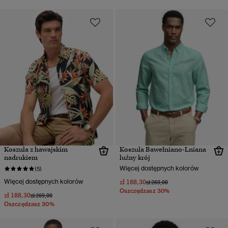
Koszula z hawajskim
Koszula Bawełniano-Lniana
nadrukiem
luźny krój
Więcej dostępnych kolorów
(5)
Więcej dostępnych kolorów
zł 188,30
Cena obniżona od
do
zł 269,00
Oszczędzasz 30%
zł 188,30
Cena obniżona od
do
zł 269,00
Oszczędzasz 30%