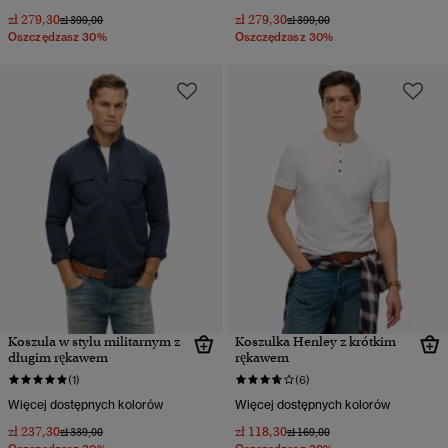
zł 279,30
zł 279,30
Cena obniżona od
do
Cena obniżona od
do
zł 399,00
zł 399,00
Oszczędzasz 30%
Oszczędzasz 30%
Koszula w stylu militarnym z
Koszulka Henley z krótkim
długim rękawem
rękawem
(1)
(6)
Więcej dostępnych kolorów
Więcej dostępnych kolorów
zł 237,30
zł 118,30
Cena obniżona od
do
Cena obniżona od
do
zł 339,00
zł 169,00