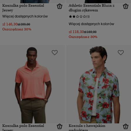
Koszulka polo Essential
Athletic Essentials Bluza z
Jersey
długim rękawem
Więcej dostępnych kolorów
(1)
zł 146,30
Więcej dostępnych kolorów
Cena obniżona od
do
zł 209,00
Oszczędzasz 30%
zł 118,30
Cena obniżona od
do
zł 169,00
Oszczędzasz 30%
Koszulka polo Essential
Koszula z hawajskim
Jersey
nadrukiem