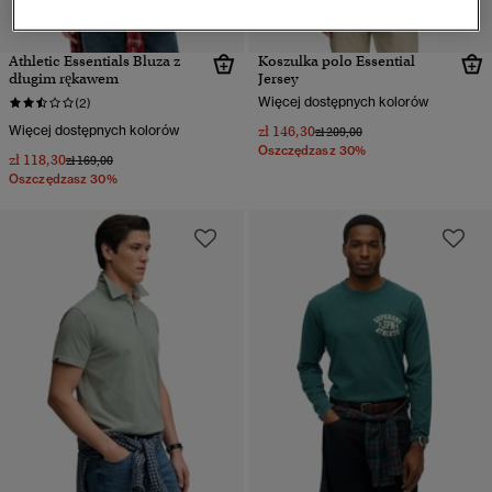
Athletic Essentials Bluza z
Koszulka polo Essential
długim rękawem
Jersey
Więcej dostępnych kolorów
(2)
Więcej dostępnych kolorów
zł 146,30
Cena obniżona od
do
zł 209,00
Oszczędzasz 30%
zł 118,30
Cena obniżona od
do
zł 169,00
Oszczędzasz 30%