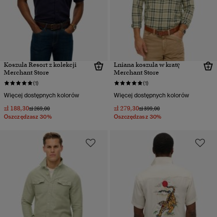
Koszula Resort z kolekcji
Lniana koszula w kratę
Merchant Store
Merchant Store
(1)
(1)
Więcej dostępnych kolorów
Więcej dostępnych kolorów
zł 188,30
zł 279,30
Cena obniżona od
do
Cena obniżona od
do
zł 269,00
zł 399,00
Oszczędzasz 30%
Oszczędzasz 30%