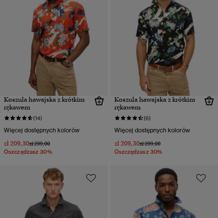
Koszula hawajska z krótkim
Koszula hawajska z krótkim
rękawem
rękawem
(14)
(6)
Więcej dostępnych kolorów
Więcej dostępnych kolorów
zł 209,30
zł 209,30
Cena obniżona od
do
Cena obniżona od
do
zł 299,00
zł 299,00
Oszczędzasz 30%
Oszczędzasz 30%