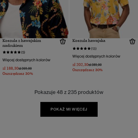
Koszula z hawajskim
Koszula hawajska
nadrukiem
(13)
(5)
Więcej dostępnych kolorów
Więcej dostępnych kolorów
zł 202,30
Cena obniżona od
do
zł 289,00
zł 188,30
Cena obniżona od
do
zł 269,00
Oszczędzasz 30%
Oszczędzasz 30%
Pokazuje 48 z 235 produktów
POKAŻ MI WIĘCEJ