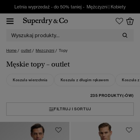
Letnia wyprzedaż - do 50% taniej -
Mężczyzni
|
Kobiety
0
Home
outlet
Mezczyzni
Topy
Męskie topy – outlet
Koszula wierzchnia
Koszula z długim rękawem
Koszula z
235 PRODUKTY(-ÓW)
FILTRUJ I SORTUJ