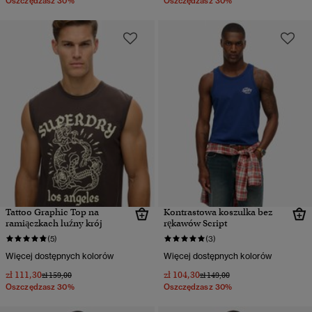
Oszczędzasz 30%
Oszczędzasz 30%
Tattoo Graphic Top na
Kontrastowa koszulka bez
ramiączkach luźny krój
rękawów Script
(5)
(3)
Więcej dostępnych kolorów
Więcej dostępnych kolorów
zł 111,30
zł 104,30
Cena obniżona od
do
Cena obniżona od
do
zł 159,00
zł 149,00
Oszczędzasz 30%
Oszczędzasz 30%