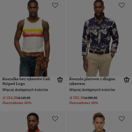
Koszulka bez rękawów Cali
Koszula plażowa z długim
Striped Logo
rękawem
Więcej dostępnych kolorów
Więcej dostępnych kolorów
zł 104,30
zł 202,30
Cena obniżona od
do
Cena obniżona od
do
zł 149,00
zł 289,00
Oszczędzasz 30%
Oszczędzasz 30%